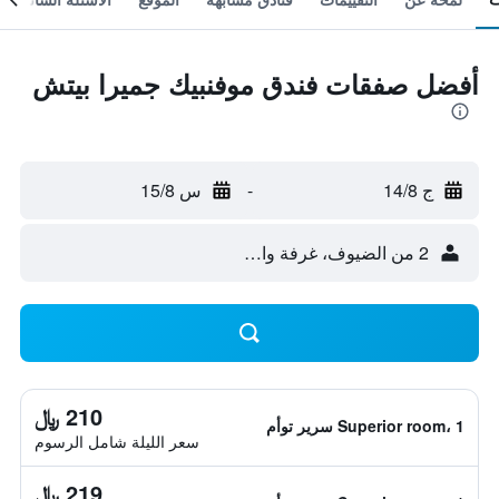
أفضل صفقات فندق موفنبيك جميرا بيتش
ج 14/8
-
س 15/8
2 من الضيوف، غرفة واحدة
210 ﷼
Superior room، 1 سرير توأم
سعر الليلة شامل الرسوم
219 ﷼