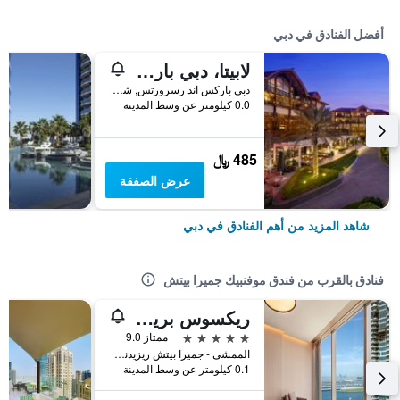
أفضل الفنادق في دبي
لابيتا، دبي باركس آند ريزورتس، أوتوغراف كوليكشن
دبي باركس اند رسرورتس, شارع الشيخ زايد, دبي, الامارات العربية المتحدة
0.0 كيلومتر عن وسط المدينة
485 ﷼
عرض الصفقة
شاهد المزيد من أهم الفنادق في دبي
فنادق بالقرب من فندق موفنبيك جميرا بيتش
ريكسوس بريميوم دبي جيه بي آر
5 نجوم
ممتاز 9.0
الممشى - جميرا بيتش ريزيدنس, دبي, الامارات العربية المتحدة
0.1 كيلومتر عن وسط المدينة