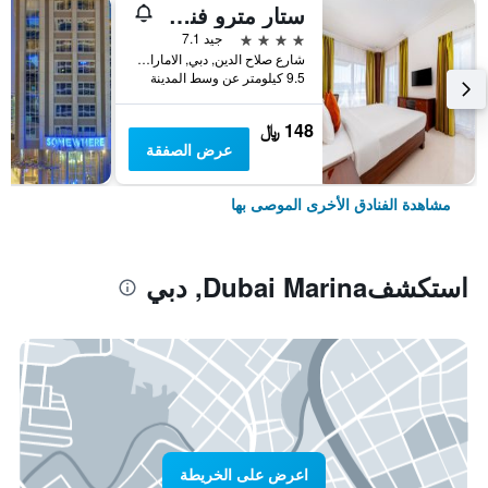
ستار مترو فندق ديرة دبي
4 نجوم
جيد 7.1
شارع صلاح الدين, دبي, الامارات العربية المتحدة
9.5 كيلومتر عن وسط المدينة
148 ﷼
عرض الصفقة
مشاهدة الفنادق الأخرى الموصى بها
استكشفDubai Marina, دبي
اعرض على الخريطة