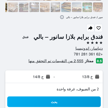
صور لـ فندق برايم بلازا سانور – بالي
فندق برايم بلازا سانور – بالي
فندق
4 نجوم
دنباسار، إندونيسيا
+62 361 281 781
ممتاز
2,555 من التقييمات تم التحقق منها
8.5
خ 13/8
-
ج 14/8
2 من الضيوف، غرفة واحدة
بحث