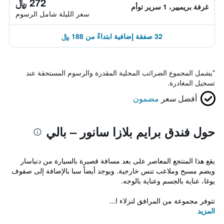
272 ﷼
غرفة بريميير، 1 سرير توأم
سعر الليلة شامل الرسوم
32 صفقة إضافية ابتداءً من 188 ﷼
*
يشمل المجموع الضرائب المحلية المقدرة والرسوم المستحقة عند
تسجيل المغادرة.
أفضل سعر
مضمون
حول فندق برايم بلازا سانور – بالي
يقع هذا المنتجع المعاصر على بعد مسافة قصيرة بالسيارة من دنباسار
ويضم مسبح وملاعب تنس خارجية. ويوجد أيضاً سبا بالإضافة إلى صفوف
يوغا، عناية بالجسم وعناية بالوجه.
تتوفر مجموعة من المرافق لنزلاء ا...
المزيد