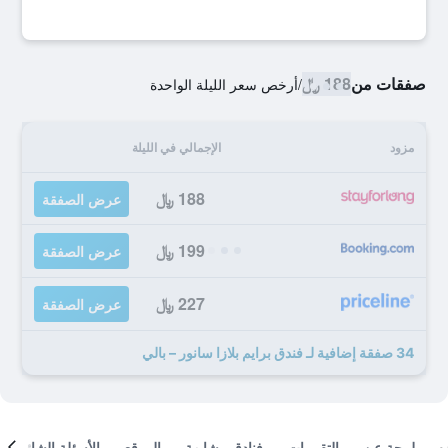
صفقات من
188 ﷼
/
أرخص سعر الليلة الواحدة
مزود
الإجمالي في الليلة
188 ﷼
عرض الصفقة
199 ﷼
عرض الصفقة
227 ﷼
عرض الصفقة
34 صفقة إضافية لـ فندق برايم بلازا سانور – بالي
لمحة عن
التقييمات
فنادق مشابهة
الموقع
الأسئلة الشائعة