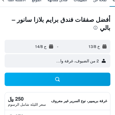
أفضل صفقات فندق برايم بلازا سانور –
بالي
خ 13/8
-
ج 14/8
2 من الضيوف، غرفة واحدة
250 ﷼
غرفة بريميير، نوع السرير غير معروف
سعر الليلة شامل الرسوم