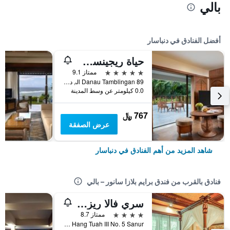
بالي
أفضل الفنادق في دنباسار
حياة ريجينسي بالي
5 نجوم
ممتاز 9.1
Jl Danau Tamblingan 89, دنباسار, إندونيسيا
0.0 كيلومتر عن وسط المدينة
767 ﷼
عرض الصفقة
شاهد المزيد من أهم الفنادق في دنباسار
فنادق بالقرب من فندق برايم بلازا سانور – بالي
سري فالا ريزورت آند فيلا
4 نجوم
ممتاز 8.7
Jalan Hang Tuah III No. 5 Sanur, دنباسار, إندونيسيا