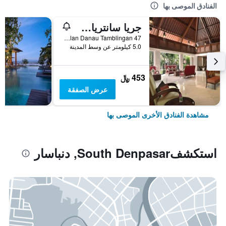
الفنادق الموصى بها
جريا سانتريان أه بيتش ريزورت آند سبا
Jalan Danau Tamblingan 47, دنباسار, إندونيسيا
5.0 كيلومتر عن وسط المدينة
453 ﷼
عرض الصفقة
مشاهدة الفنادق الأخرى الموصى بها
استكشفSouth Denpasar, دنباسار