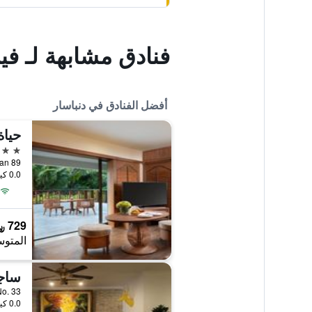
فنادق مشابهة لـ ف
أفضل الفنادق في دنباسار
حياة
5 نجوم
blingan 89
0.0 كيلومتر عن وسط المدينة
729 ﷼
المتوس
emara No. 33
0.0 كيلومتر عن وسط المدينة