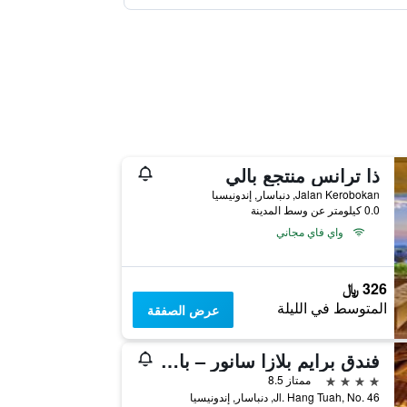
ذا ترانس منتجع بالي
Jalan Kerobokan, دنباسار, إندونيسيا
0.0 كيلومتر عن وسط المدينة
واي فاي مجاني
326 ﷼
المتوسط في الليلة
عرض الصفقة
فندق برايم بلازا سانور – بالي
4 نجوم
ممتاز 8.5
Jl. Hang Tuah, No. 46, دنباسار, إندونيسيا