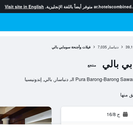
ar.hotelscombined
متوفر أيضاً باللغة الإنجليزية.
Visit site in English
39,1
دنباسار
7,035
فيلات وأجنحة سومابي بالي
بي بالي
منتجع
Jl Pura Baro, دنباسار, بالي, إندونيسيا
ح 16/8