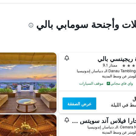
يلات وأجنحة سومابي بالي
 ريجينسي بالي
ممتاز 9.1
Jl Danau Tam, دنباسار, إندونيسيا
واي فاي مجاني
موقف السيارات
عرض الصفقة
ط في الليلة
ساجارا فيلاس آند سويتس سانوز بي إي ٕإهتم
Jl. C, دنباسار, إندونيسيا