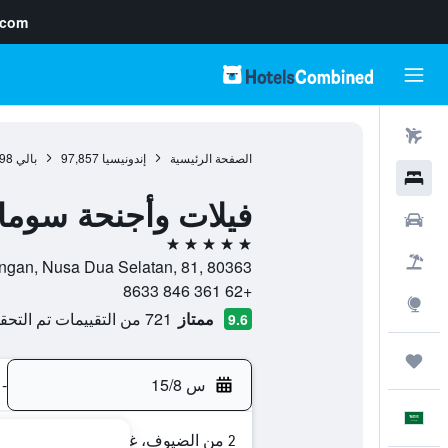
.com
رحلات طيران
الصفحة الرئيسية
إندونيسيا
97,857
بالي
98
فنادق
فيلات وأجنحة سوما
سيارات
5 نجوم
حزم العروض
ng-Barong Sawangan, Nusa Dua Selatan, 81, 80363
+62 361 846 8633
استكشاف
ممتاز
721 من التقييمات تم التحقق منها
9.6
رحلات
س 15/8
-
العَرَبِيَّة
2 من الضيوف، غرفة واحدة