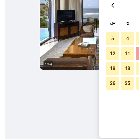
ج
س
5
4
12
11
1/44
حوض السباحة
19
18
26
25