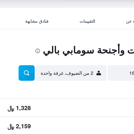
 عن
التقييمات
فنادق مشابهة
 وأجنحة سومابي بالي
2 من الضيوف، غرفة واحدة
1,328 ﷼
2,159 ﷼