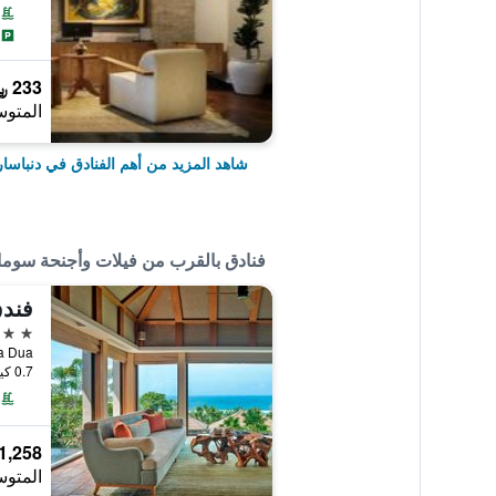
233 ﷼
المتوس
شاهد المزيد من أهم الفنادق في دنباسار
فنادق بالقرب من فيلات وأجنحة سوما
فندق
5 نجوم
0.7 كيلومتر عن وسط المدينة
1,258 ﷼
المتوس