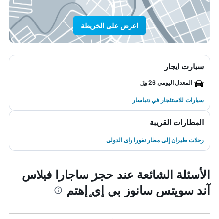
اعرض على الخريطة
سيارت ايجار
المعدل اليومي 26 ﷼
سيارات للاستئجار في دنباسار
المطارات القريبة
رحلات طيران إلى مطار نغورا راى الدولى
الأسئلة الشائعة عند حجز ساجارا فيلاس
آند سويتس سانوز بي إي ٕإهتم