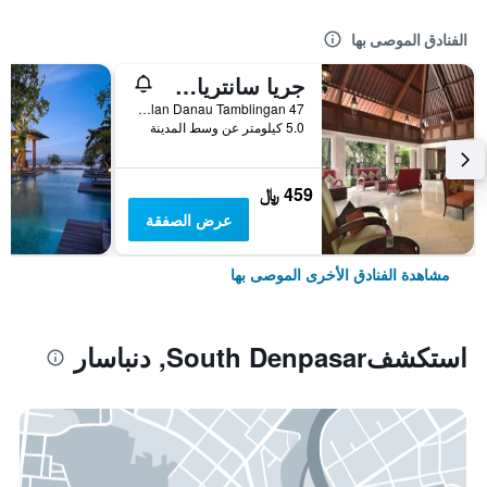
الفنادق الموصى بها
جريا سانتريان أه بيتش ريزورت آند سبا
Jalan Danau Tamblingan 47, دنباسار, إندونيسيا
5.0 كيلومتر عن وسط المدينة
459 ﷼
عرض الصفقة
مشاهدة الفنادق الأخرى الموصى بها
استكشفSouth Denpasar, دنباسار