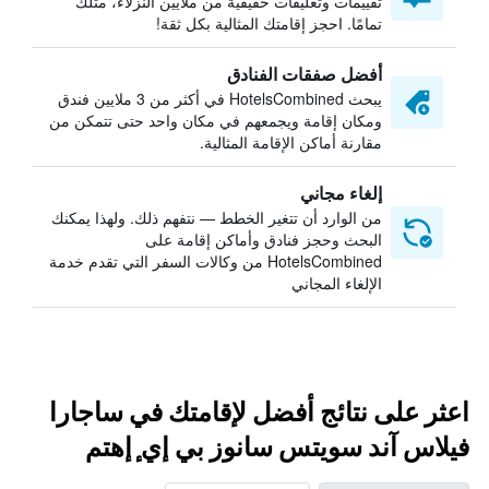
تقييمات وتعليقات حقيقية من ملايين النزلاء، مثلك
تمامًا. احجز إقامتك المثالية بكل ثقة!
أفضل صفقات الفنادق
يبحث HotelsCombined في أكثر من 3 ملايين فندق
ومكان إقامة ويجمعهم في مكان واحد حتى تتمكن من
مقارنة أماكن الإقامة المثالية.
إلغاء مجاني
من الوارد أن تتغير الخطط — نتفهم ذلك. ولهذا يمكنك
البحث وحجز فنادق وأماكن إقامة على
HotelsCombined من وكالات السفر التي تقدم خدمة
الإلغاء المجاني
اعثر على نتائج أفضل لإقامتك في ساجارا
فيلاس آند سويتس سانوز بي إي ٕإهتم