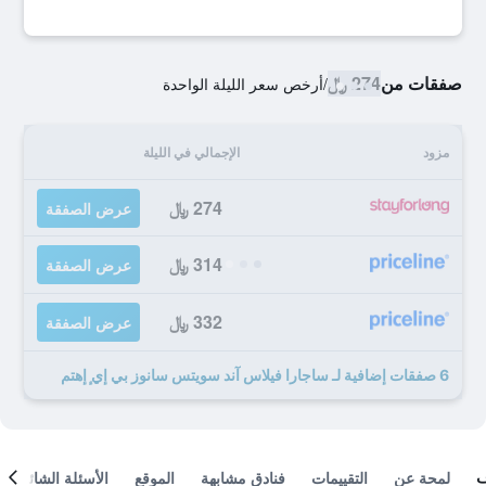
صفقات من
274 ﷼
/
أرخص سعر الليلة الواحدة
مزود
الإجمالي في الليلة
274 ﷼
عرض الصفقة
314 ﷼
عرض الصفقة
332 ﷼
عرض الصفقة
6 صفقات إضافية لـ ساجارا فيلاس آند سويتس سانوز بي إي ٕإهتم
لمحة عن
التقييمات
فنادق مشابهة
الموقع
الأسئلة الشائعة