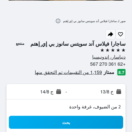
صور لـ ساجارا فيلاس آند سويتس سانوز بي إي ٕإهتم
ساجارا فيلاس آند سويتس سانوز بي إي ٕإهتم
منتجع
5 نجوم
دنباسار، إندونيسيا
+62 361 270 567
ممتاز
1,159 من التقييمات تم التحقق منها
8.7
خ 13/8
-
ج 14/8
2 من الضيوف، غرفة واحدة
بحث