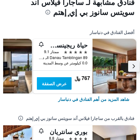
فنادق مشابهة لـ ساجارا فيلاس آند
سويتس سانوز بي إي ٕإهتم
أفضل الفنادق في دنباسار
حياة ريجينسي بالي
5 نجوم
ممتاز 9.1
Jl Danau Tamblingan 89, دنباسار, إندونيسيا
0.0 كيلومتر عن وسط المدينة
767 ﷼
عرض الصفقة
شاهد المزيد من أهم الفنادق في دنباسار
فنادق بالقرب من ساجارا فيلاس آند سويتس سانوز بي إي ٕإهتم
بوري سانتريان
4 نجوم
ممتاز 8.8