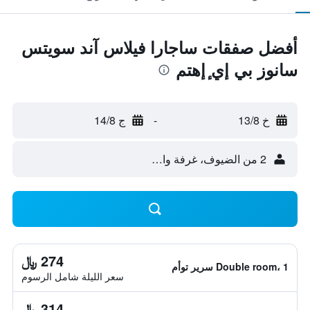
أفضل صفقات ساجارا فيلاس آند سويتس
سانوز بي إي ٕإهتم
خ 13/8
-
ج 14/8
2 من الضيوف، غرفة واحدة
274 ﷼
Double room، 1 سرير توأم
سعر الليلة شامل الرسوم
314 ﷼