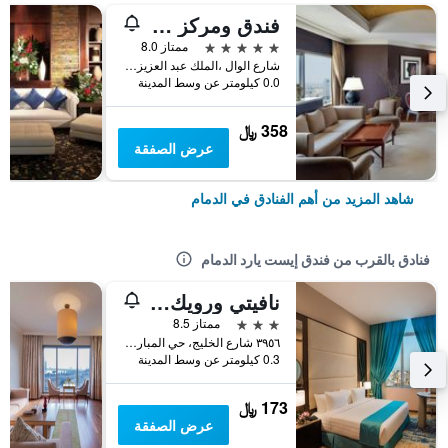
فندق ومركز مؤتمرات شيراتون الدمام
5 نجوم
ممتاز 8.0
شارع الوال ،الملك عبد العزيز الطريق, الدمام, المملكة العربية السعودية
0.0 كيلومتر عن وسط المدينة
358 ﷼
عرض الصفقة
شاهد المزيد من أهم الفنادق في الدمام
فنادق بالقرب من فندق إيست يارد الدمام
نافيتي ورويك الدمام
3 نجوم
ممتاز 8.5
٣٩٥٦ شارع الخليج، حي المباركية, الدمام, المملكة العربية السعودية
0.3 كيلومتر عن وسط المدينة
173 ﷼
عرض الصفقة