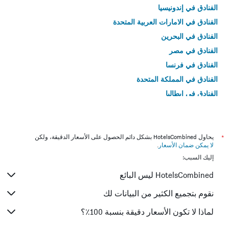
الفنادق في إندونيسيا
الفنادق في الامارات العربية المتحدة
الفنادق في البحرين
الفنادق في مصر
الفنادق في فرنسا
الفنادق في المملكة المتحدة
الفنادق في إيطاليا
الفنادق في تايلاند
*
يحاول HotelsCombined بشكل دائم الحصول على الأسعار الدقيقة، ولكن
لا يمكن ضمان الأسعار
.
إليك السبب:
HotelsCombined ليس البائع
نقوم بتجميع الكثير من البيانات لك
لماذا لا تكون الأسعار دقيقة بنسبة 100٪؟