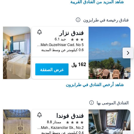
شاهد المزيد من الفنادق القريبة
فنادق رخيصة في طرابزون
فندق نزار
3 نجوم
جيد 6.1
Iskenderpasa Mah.Guzelhisar Cad. No 5, طرابزون, تركيا
0.6 كيلومتر عن وسط المدينة
162 ﷼
عرض الصفقة
شاهد أرخص الفنادق في طرابزون
الفنادق الموصى بها
فندق فوندا
4 نجوم
ممتاز 8.8
Carsi Mah., Kazancilar Sk., No.2, طرابزون, تركيا
0.4 كيلومتر عن وسط المدينة