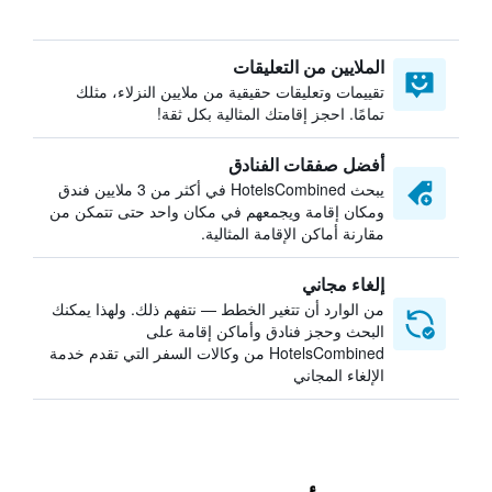
الملايين من التعليقات
تقييمات وتعليقات حقيقية من ملايين النزلاء، مثلك
تمامًا. احجز إقامتك المثالية بكل ثقة!
أفضل صفقات الفنادق
يبحث HotelsCombined في أكثر من 3 ملايين فندق
ومكان إقامة ويجمعهم في مكان واحد حتى تتمكن من
مقارنة أماكن الإقامة المثالية.
إلغاء مجاني
من الوارد أن تتغير الخطط — نتفهم ذلك. ولهذا يمكنك
البحث وحجز فنادق وأماكن إقامة على
HotelsCombined من وكالات السفر التي تقدم خدمة
الإلغاء المجاني