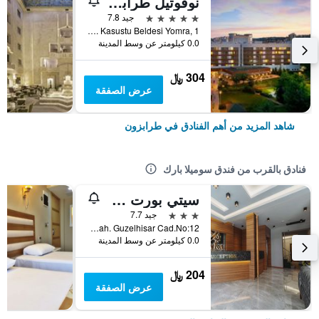
نوفوتيل طرابزون
5 نجوم
جيد 7.8
Cumhuriyet Mah. Kasustu Beldesi Yomra, 1, طرابزون, تركيا
0.0 كيلومتر عن وسط المدينة
304 ﷼
عرض الصفقة
شاهد المزيد من أهم الفنادق في طرابزون
فنادق بالقرب من فندق سوميلا بارك
سيتي بورت هوتل
3 نجوم
جيد 7.7
Iskenderpasa Mah. Guzelhisar Cad.No:12, طرابزون, تركيا
0.0 كيلومتر عن وسط المدينة
204 ﷼
عرض الصفقة