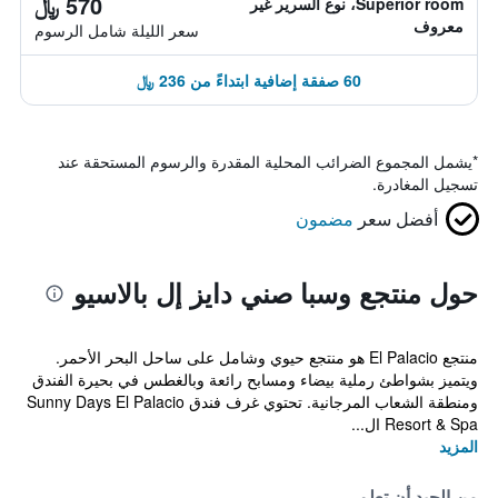
570 ﷼
Superior room، نوع السرير غير
معروف
سعر الليلة شامل الرسوم
60 صفقة إضافية ابتداءً من 236 ﷼
*
يشمل المجموع الضرائب المحلية المقدرة والرسوم المستحقة عند
تسجيل المغادرة.
أفضل سعر
مضمون
حول منتجع وسبا صني دايز إل بالاسيو
منتجع El Palacio هو منتجع حيوي وشامل على ساحل البحر الأحمر.
ويتميز بشواطئ رملية بيضاء ومسابح رائعة وبالغطس في بحيرة الفندق
ومنطقة الشعاب المرجانية. تحتوي غرف فندق Sunny Days El Palacio
Resort & Spa ال...
المزيد
من الجيد أن تعلم