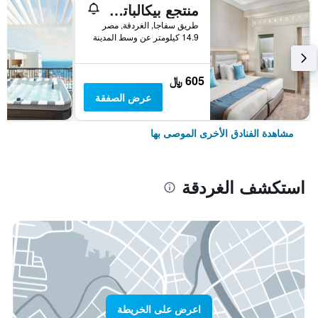
منتجع بيكالباتروس أكوا بلو، الغردقة
طريق سفاجا, الغردقة, مصر
14.9 كيلومتر عن وسط المدينة
605 ﷼
عرض الصفقة
مشاهدة الفنادق الأخرى الموصى بها
استكشف الغردقة
اعرض على الخريطة