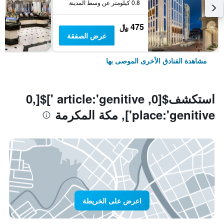
0.8 كيلومتر عن وسط المدينة
475 ﷼
عرض الصفقة
مشاهدة الفنادق الأخرى الموصى بها
استكشف$[0, article:'genitive ']$[0,
place:'genitive'], مكة المكرمة
اعرض على الخريطة