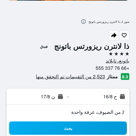
صور لـ ذا لانترن ريزورتس باتونج
ذا لانترن ريزورتس باتونج
فندق
4 نجوم
باتونغ، تايلاند
+66 76 337 555
ممتاز
2,523 من التقييمات تم التحقق منها
8.3
ح 16/8
-
ن 17/8
2 من الضيوف، غرفة واحدة
بحث