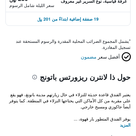
غرفة قياسية، نوع السرير غير معروف
سعر الليلة شامل الرسوم
19 صفقة إضافية ابتداءً من 201 ﷼
*
يشمل المجموع الضرائب المحلية المقدرة والرسوم المستحقة عند
تسجيل المغادرة.
أفضل سعر
مضمون
حول ذا لانترن ريزورتس باتونج
يعتبر الفندق قاعدة حديثة للنزلاء في حال زيارتهم مدينة باتونغ، فهو يقع
على مقربة من كل الأماكن التي يحتاجها النزلاء في المنطقة. كما يتوفر
أيضاً جاكوزي ومسبح خارجي.
يوفر الفندق المتطور بار قهوة، ...
المزيد