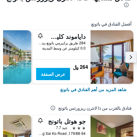
أفضل الفنادق في باتونغ
داياموند كليف ريزورت آند سبا، باتونج بيتش
284 طريق برابيرمي باتونغ بيتش, باتونغ, تايلاند
0.0 كيلومتر عن وسط المدينة
264 ﷼
عرض الصفقة
شاهد المزيد من أهم الفنادق في باتونغ
فنادق بالقرب من ذا لانترن ريزورتس باتونج
جو هوتل باتونج
3 نجوم
جيد 7.7
179/88-94, Phangmuang Sai Ko Road, باتونغ, تايلاند