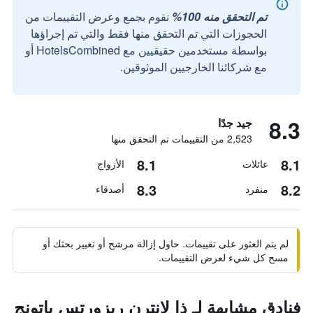
تم التحقق منه 100%
نقوم بجمع وعرض التقييمات من
الحجوزات التي تم التحقق منها فقط والتي تم إجراؤها
بواسطة مستخدمين حقيقيين مع HotelsCombined أو
مع شركائنا الخارجيين الموثوقين.
8.3
جيد جدًا
2,523 من التقييمات تم التحقق منها
8.1
8.1
عائلات
الأزواج
8.3
8.2
منفرد
أصدقاء
لم يتم العثور على تقييمات. حاول إزالة مرشح أو تغيير بحثك أو
مسح كل شيء لعرض التقييمات.
فنادق مشابهة لـ ذا لانترن ريزورتس باتونج