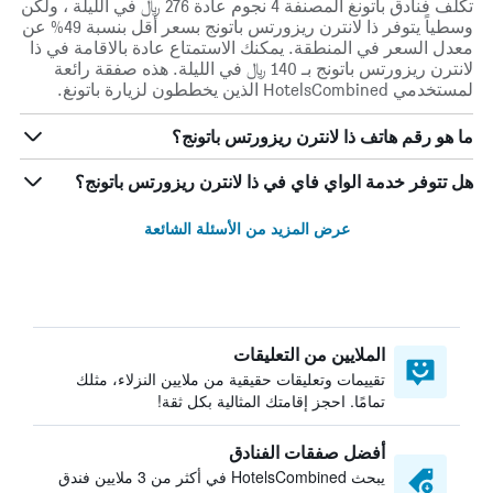
تكلف فنادق باتونغ المصنفة 4 نجوم عادة 276 ﷼ في الليلة ، ولكن
وسطياً يتوفر ذا لانترن ريزورتس باتونج بسعر أقل بنسبة 49% عن
معدل السعر في المنطقة. يمكنك الاستمتاع عادة بالاقامة في ذا
لانترن ريزورتس باتونج بـ 140 ﷼ في الليلة. هذه صفقة رائعة
لمستخدمي HotelsCombined الذين يخططون لزيارة باتونغ.
ما هو رقم هاتف ذا لانترن ريزورتس باتونج؟
هل تتوفر خدمة الواي فاي في ذا لانترن ريزورتس باتونج؟
عرض المزيد من الأسئلة الشائعة
الملايين من التعليقات
تقييمات وتعليقات حقيقية من ملايين النزلاء، مثلك
تمامًا. احجز إقامتك المثالية بكل ثقة!
أفضل صفقات الفنادق
يبحث HotelsCombined في أكثر من 3 ملايين فندق