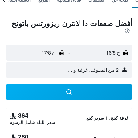
أفضل صفقات ذا لانترن ريزورتس باتونج
ح 16/8
-
ن 17/8
2 من الضيوف، غرفة واحدة
364 ﷼
غرفة كينج، 1 سرير كينغ
سعر الليلة شامل الرسوم
280 ﷼