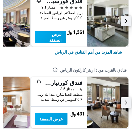
فندق فورسيزونز الرياض
5 نجوم
ممتاز 9.1
برج المملكة, الرياض, المملكة العربية السعودية
0.0 كيلومتر عن وسط المدينة
1,361 ﷼
عرض
الصفقة
شاهد المزيد من أهم الفنادق في الرياض
فنادق بالقرب من ذا ريتز كارلتون الرياض
فندق كورتيارد باي ماريوت الحي الدبلوماسي الرياض
نجمة واحدة
ممتاز 8.5
منطقة الحدا شارع عبد الله بن حذافة السهمي, الرياض, المملكة العربية السعودية
0.7 كيلومتر عن وسط المدينة
431 ﷼
عرض الصفقة