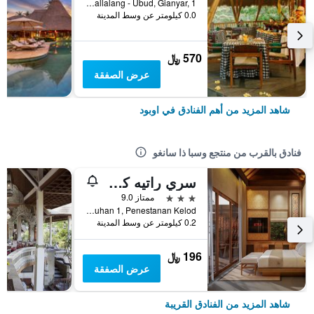
Banjar Sapat, Tegallalang - Ubud, Gianyar, 1, اوبود, إندونيسيا
0.0 كيلومتر عن وسط المدينة
570 ﷼
عرض الصفقة
شاهد المزيد من أهم الفنادق في اوبود
فنادق بالقرب من منتجع وسبا ذا سانغو
سري راتيه كوتيدجز
3 نجوم
ممتاز 9.0
Jl. Campuhan 1, Penestanan Kelod, اوبود, إندونيسيا
0.2 كيلومتر عن وسط المدينة
196 ﷼
عرض الصفقة
شاهد المزيد من الفنادق القريبة