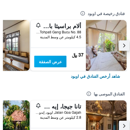
فنادق رخيصة في اوبود
ألام براسيثا بالي أوبود
Banjar Tohpati Gang Bucu No. 88, اوبود, إندونيسيا
4.5 كيلومتر عن وسط المدينة
37 ﷼
عرض الصفقة
شاهد أرخص الفنادق في اوبود
الفنادق الموصى بها
تانا جيجا، إيه ريزورت باي هاديبرانا
Jalan Goa Gajah, اوبود, إندونيسيا
2.8 كيلومتر عن وسط المدينة