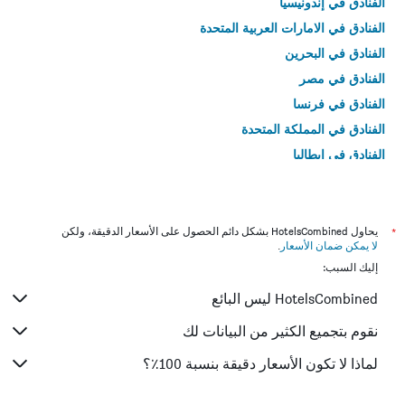
الفنادق في إندونيسيا
الفنادق في الامارات العربية المتحدة
الفنادق في البحرين
الفنادق في مصر
الفنادق في فرنسا
الفنادق في المملكة المتحدة
الفنادق في إيطاليا
الفنادق في تايلاند
*
يحاول HotelsCombined بشكل دائم الحصول على الأسعار الدقيقة، ولكن
لا يمكن ضمان الأسعار
.
إليك السبب:
HotelsCombined ليس البائع
نقوم بتجميع الكثير من البيانات لك
لماذا لا تكون الأسعار دقيقة بنسبة 100٪؟