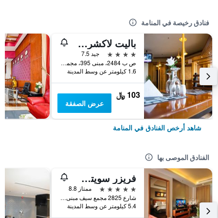
فنادق رخيصة في المنامة
باليت لاكشري مارينا فيو، المعروف سابقًا باسم فندق هابي دايز
4 نجوم
جيد 7.5
ص ب 2484، مبنى 395، مجمع 319، شارع 1912, المنامة, البحرين
1.6 كيلومتر عن وسط المدينة
103 ﷼
عرض الصفقة
شاهد أرخص الفنادق في المنامة
الفنادق الموصى بها
فريزر سويتس سيف البحرين
5 نجوم
ممتاز 8.8
شارع 2825 مجمع سيف مبنى رقم 428, المنامة, البحرين
5.4 كيلومتر عن وسط المدينة