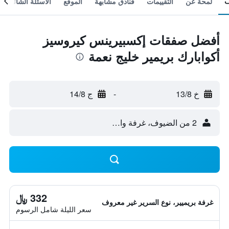
لمحة عن
التقييمات
فنادق مشابهة
الموقع
الأسئلة الشائعة
أفضل صفقات إكسبيرينس كيروسيز
أكوابارك بريمير خليج نعمة
خ 13/8
-
ج 14/8
2 من الضيوف، غرفة واحدة
332 ﷼
غرفة بريميير، نوع السرير غير معروف
سعر الليلة شامل الرسوم