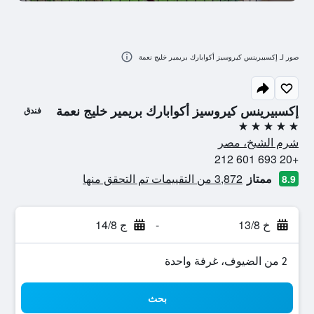
صور لـ إكسبيرينس كيروسيز أكوابارك بريمير خليج نعمة
إكسبيرينس كيروسيز أكوابارك بريمير خليج نعمة
فندق
5 نجوم
شرم الشيخ، مصر
+20 693 601 212
ممتاز
3,872 من التقييمات تم التحقق منها
8.9
خ 13/8
-
ج 14/8
2 من الضيوف، غرفة واحدة
بحث