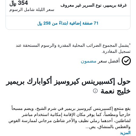
354 ﷼
غرفة بريميير، نوع السرير غير معروف
سعر الليلة شامل الرسوم
71 صفقة إضافية ابتداءً من 258 ﷼
*
يشمل المجموع الضرائب المحلية المقدرة والرسوم المستحقة عند
تسجيل المغادرة.
أفضل سعر
مضمون
حول إكسبيرينس كيروسيز أكوابارك بريمير
خليج نعمة
يقع منتجع إكسبيرينس كيروسيز بريمير في شرم الشيخ، ويضم مسبحاً
خارجياً ومطعماً، كما يوفر مكان الإقامة إمكانية استخدام مباشر
لشاطئين، أحدهما رملي نظيف والآخر شاطئ مرجاني لممارسة الغوص
والغطس بالمنشاق، يض...
المزيد