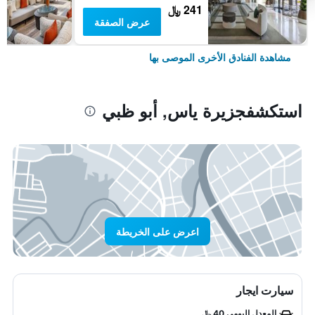
241 ﷼
عرض الصفقة
مشاهدة الفنادق الأخرى الموصى بها
استكشفجزيرة ياس, أبو ظبي
اعرض على الخريطة
سيارت ايجار
المعدل اليومي 40 ﷼