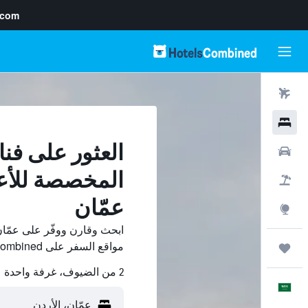
.com
رحلات طيران
فنادق
العثور على فنا
سيارات
المخصصة للأع
حزم العروض
عمّان
استكشاف
ابحث وقارن ووفّر على عمّا
مواقع السفر على HotelsCombined.
رحلات
2 من الضيوف، غرفة واحدة
العَرَبِيَّة