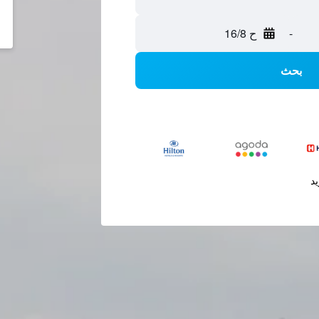
-
ح 16/8
بحث
يد