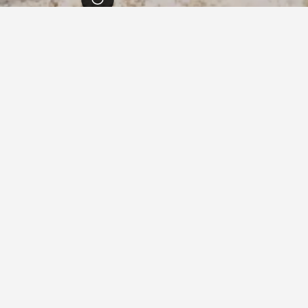
اصمة
1,704
عمّان
1,704
فنادق رجال الأعمال عمّان
ي عمّان, الأردن
 عمان انترناشونال
ممتاز 9.2
شارع حباب بن المنزر, مقابل الجامعة الأردنية, عمّان, الأردن
واي فاي مجاني
موقف السيارات
عرض الصفقة