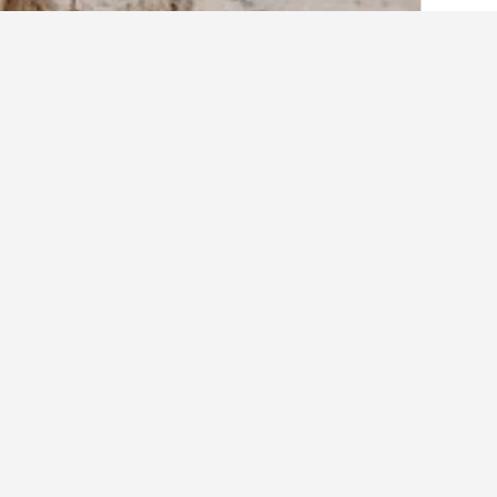
الصفحة الرئيسية
الأردن
3,904
محافظة الع
أماكن إقامة أخرى ف
عرض كافة أماكن إقامة 1,704
فندق
5 نجوم
4.2 كيلومتر عن وسط المدينة
318 ﷼