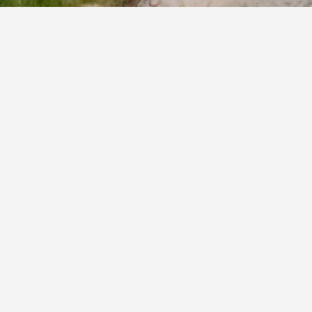
عمّان روتانا
5 نجوم
ممتاز 8.3
شارع بلاك ايريس, العبدلي, عمّان, الأردن
2.3 كيلومتر عن وسط المدينة
واي فاي مجاني
703 ﷼
عرض الصفقة