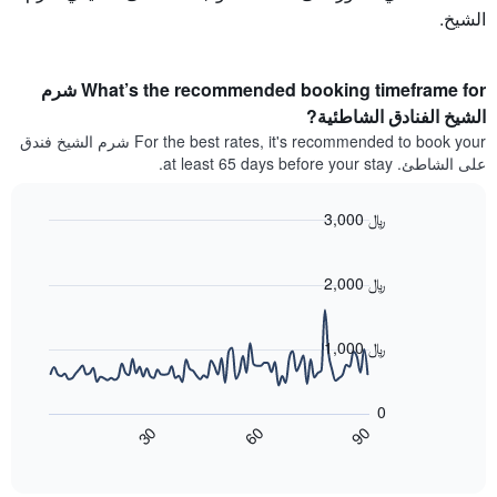
الشيخ.
What’s the recommended booking timeframe for شرم
الشيخ الفنادق الشاطئية?
For the best rates, it's recommended to book your شرم الشيخ فندق
على الشاطئ. at least 65 days before your stay.
3,000 ﷼
Line
Chart
graphic.
chart
with
2,000 ﷼
90
data
points.
1,000 ﷼
يعرض
المخطط
0
التالي
60
90
30
كيفية
End
of
تغير
interactive
سعر
chart