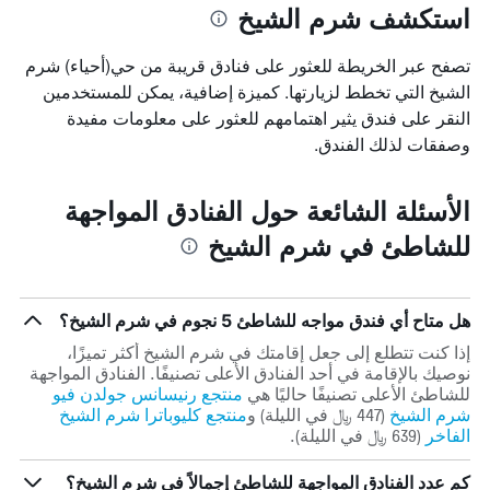
استكشف شرم الشيخ
متوسط
سعر
غرفة
تصفح عبر الخريطة للعثور على فنادق قريبة من حي(أحياء) شرم
الشيخ التي تخطط لزيارتها. كميزة إضافية، يمكن للمستخدمين
النقر على فندق يثير اهتمامهم للعثور على معلومات مفيدة
وصفقات لذلك الفندق.
الأسئلة الشائعة حول الفنادق المواجهة
للشاطئ في شرم الشيخ
هل متاح أي فندق مواجه للشاطئ 5 نجوم في شرم الشيخ؟
إذا كنت تتطلع إلى جعل إقامتك في شرم الشيخ أكثر تميزًا،
نوصيك بالإقامة في أحد الفنادق الأعلى تصنيفًا. الفنادق المواجهة
للشاطئ الأعلى تصنيفًا حاليًا هي
منتجع رنيسانس جولدن فيو
شرم الشيخ
(447 ﷼ في الليلة) و
منتجع كليوباترا شرم الشيخ
الفاخر
(639 ﷼ في الليلة).
كم عدد الفنادق المواجهة للشاطئ إجمالاً في شرم الشيخ؟