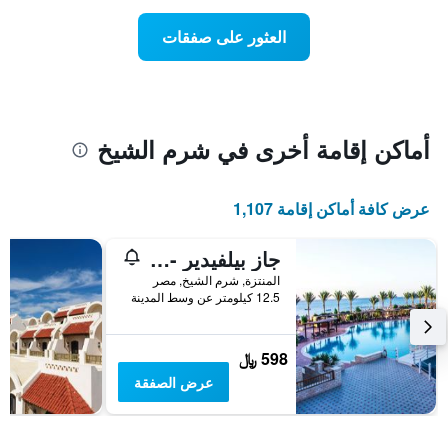
غرفة
عند
العثور على صفقات
اقتراب
تاريخ
الإقامة
يتضمن
المخطط
1
أماكن إقامة أخرى في شرم الشيخ
محور
X
الذي
عرض كافة أماكن إقامة 1,107
يعرض
عدد
الأيام
جاز بيلفيدير - بسعر شامل جميع الخدمات
قبل
المنتزة, شرم الشيخ, مصر
الإقامة
12.5 كيلومتر عن وسط المدينة
يتضمن
المخطط
التالي
598 ﷼
1
عرض الصفقة
محور
Y
الذي
يعرض