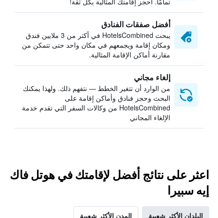
تمامًا. احجز إقامتك المثالية بكل ثقة!
أفضل صفقات الفنادق
يبحث HotelsCombined في أكثر من 3 ملايين فندق
ومكان إقامة ويجمعهم في مكان واحد حتى تتمكن من
مقارنة أماكن الإقامة المثالية.
إلغاء مجاني
من الوارد أن تتغير الخطط — نتفهم ذلك. ولهذا يمكنك
البحث وحجز فنادق وأماكن إقامة على
HotelsCombined من وكالات السفر التي تقدم خدمة
الإلغاء المجاني
اعثر على نتائج أفضل لإقامتك في هوتل فاك
إيه سبيرا
البلدان الأكثر شعبية
المدن الأكثر شعبية