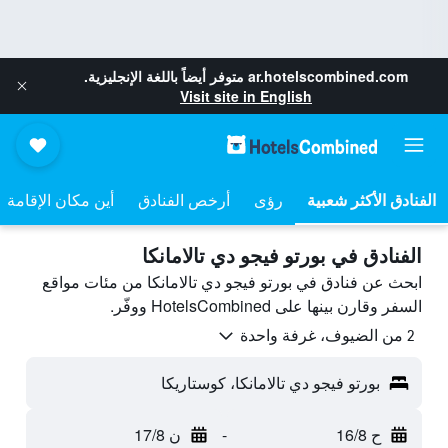
ar.hotelscombined.com
متوفر أيضاً باللغة الإنجليزية.
Visit site in English
رؤى
أرخص الفنادق
أين مكان الإقامة
الفنادق في بورتو فيجو دي تالامانكا
ابحث عن فنادق في بورتو فيجو دي تالامانكا من مئات مواقع
السفر وقارن بينها على HotelsCombined ووفّر.
2 من الضيوف، غرفة واحدة
بورتو فيجو دي تالامانكا، كوستاريكا
ح 16/8
-
ن 17/8