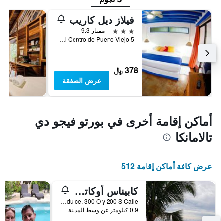
فيلاز ديل كاريب
3 نجوم
ممتاز 9.3
5 Km sur del Centro de Puerto Viejo, بورتو فيجو دي تالامانكا, كوستاريكا
378 ﷼
عرض الصفقة
أماكن إقامة أخرى في بورتو فيجو دي
تالامانكا
عرض كافة أماكن إقامة 512
كابيناس أوكاتس سيكريت جنغل
Entrada Pandulce, 300 O y 200 S Calle, بورتو فيجو دي تالامانكا, كوستاريكا
0.9 كيلومتر عن وسط المدينة