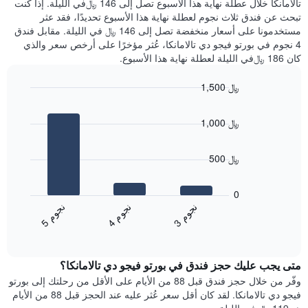
تالامانكا خلال عطلة نهاية هذا الأسبوع تصل إلى 146 ﷼في الليلة. إذا كنت
سعر
خلال
تبحث عن فندق ثلاث نجوم لعطلة نهاية هذا الأسبوع تحديدًا، فقد عثر
غرفة
آخر
مستخدمونا على أسعار منخفضة تصل إلى 146 ﷼ في الليلة. مقابل فندق
3
4 نجوم في بورتو فيجو دي تالامانكا، عُثر مؤخرًا على أرخص سعر والذي
أيام
كان 186 ﷼في الليلة لعطلة نهاية هذا الأسبوع.
مع
التصنيف
1,500 ﷼
حسب
النجوم
Bar
Chart
graphic.
يتضمن
chart
1,000 ﷼
with
المخطط
3
1
bars.
محور
500 ﷼
X
يعرض
التي
المخطط
تعرض
0
التالي
فئات
ن
م
ن
م
ن
م
متوسط
الفنادق
4
ج
و
3
ج
و
5
ج
و
End
سعر
بالنجوم.
of
الغرفة
interactive
يتضمن
خلال
chart
المخطط
متى يجب عليك حجز فندق في بورتو فيجو دي تالامانكا؟
عطلة
1
نهاية
وفّر من خلال حجز فندق قبل 88 من الأيام على الأقل من رحلتك إلى بورتو
محور
هذا
فيجو دي تالامانكا. لقد كان أقل سعر عُثر عليه عند الحجز قبل 88 من الأيام
Y
الأسبوع