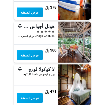
378 ﷼
عرض الصفقة
هوتل أجواس كلاراس ميمبر أوف ذا كايوجا كوليكشن
5 نجوم
Playa Chiquita, بورتو فيجو دي تالامانكا, كوستاريكا
980 ﷼
عرض الصفقة
لا كوكولا لودج
بورتو فيجو دي تالامانكا, كوستاريكا
471 ﷼
عرض الصفقة