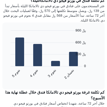
كم تكلفة فندق في بورتو فيجو دي تالامانكاالليلة؟
Y
غرفة
عثر المستخدمون على فنادق في بورتو فيجو دي تالامانكا الليلة بأسعار تبدأ
الذي
كل
من 139 ﷼، ويصل متوسط تكلفتها إلى 570 ﷼، وفقًا لعمليات البحث خلال
يعرض
يوم
آخر 72 ساعة. تبدأ الأسعار من 568 ﷼ مقابل فندق 4 نجوم في بورتو فيجو
متوسط
في
دي تالامانكا الليلة.
سعر
الأسبوع
غرفة
يتضمن
900 ﷼
المخطط
Bar
1
Chart
graphic.
chart
محور
600 ﷼
with
X
4
الذي
bars.
300 ﷼
يعرض
أيام
يعرض
الأسبوع.
المخطط
0
يتضمن
التالي
ن
ن
ن
م
ن
م
ن
م
المخطط
متوسط
3
ج
و
4
ج
و
5
ج
و
2
ج
م
ت
ا
التالي
End
سعر
1
of
الغرفة
interactive
محور
هذه
chart
Y
كم تكلفة غرفة بورتو فيجو دي تالامانكا فندق خلال عطلة نهاية هذا
الليلة
الذي
الذي
الأسبوع؟
يعرض
عُثر
خلال آخر 72 ساعة، شهدنا انخفاض أسعار فنادق في بورتو فيجو دي
متوسط
عليه