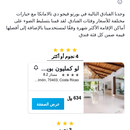
وجدنا الفنادق التالية في بورتو فيجو دي تالامانكا مع خيارات
مختلفة للأسعار وفئات الفنادق. لقد قمنا بتسليط الضوء على
أماكن الإقامة الأكثر شهرة وفقًا لمستخدمينا بالإضافة إلى أفضلها
قيمة ضمن كل فئة فندق.
4 نجوم
4 نجوم أو أكثر
لو كمليون بويرتو فيجو
4 نجوم
ممتاز 8.2
Escuela de Cocles, Limón, 70403, Costa Ricao, بورتو فيجو دي تالامانكا, كوستاريكا
634 ﷼
عرض الصفقة
3 نجوم
3 نجوم