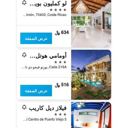
لو كمليون بويرتو فيجو
4 نجوم
Escuela de Cocles, Limón, 70403, Costa Ricao, بورتو فيجو دي تالامانكا, كوستاريكا
634 ﷼
عرض الصفقة
أومامي هوتل - للبالغين فقط
3 نجوم
Calle 219A, بورتو فيجو دي تالامانكا, كوستاريكا
516 ﷼
عرض الصفقة
فيلاز ديل كاريب
3 نجوم
5 Km sur del Centro de Puerto Viejo, بورتو فيجو دي تالامانكا, كوستاريكا