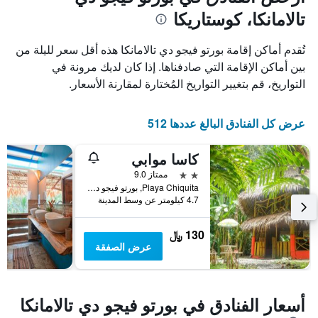
1
محور
تالامانكا، كوستاريكا
X
محور
Y
الذي
الذي
يعرض
تُقدم أماكن إقامة بورتو فيجو دي تالامانكا هذه أقل سعر لليلة من
عدد
يعرض
بين أماكن الإقامة التي صادفناها. إذا كان لديك مرونة في
الأيام
متوسط
التواريخ، قم بتغيير التواريخ المُختارة لمقارنة الأسعار.
قبل
سعر
غرفة
الإقامة
في
يتضمن
عرض كل الفنادق البالغ عددها 512
عطلة
المخطط
نهاية
التالي
1
هذا
كاسا موابي
محور
الأسبوع
2 نجمتين
ممتاز 9.0
Y
خلال
Playa Chiquita, بورتو فيجو دي تالامانكا, كوستاريكا
آخر
الذي
4.7 كيلومتر عن وسط المدينة
3
يعرض
أيام
متوسط
سعر
130 ﷼
غرفة
عرض الصفقة
أسعار الفنادق في بورتو فيجو دي تالامانكا