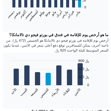
12
bars.
0
فبراير
مايو
أغسطس
نوفمبر
يناير
أبريل
يوليو
أكتوبر
مارس
يونيو
سبتمبر
ديسمبر
يعرض
المخطط
End
of
التالي
interactive
متوسط
chart
سعر
ما هو أرخص يوم للإقامة في فندق في بورتو فيجو دي تالامانكا؟
غرفة
أرخص يوم للإقامة في بورتو فيجو دي تالامانكا هو الخميس (472 ﷼). من
كل
ناحية أخرى، يمكن للمسافرين توقع دفع أعلى سعر في الاثنين، عندما يكون
شهر
السعر المتوسط لليلة الواحدة 825 ﷼.
يتضمن
المخطط
900 ﷼
1
Bar
محور
Chart
600 ﷼
graphic.
chart
X
with
الذي
300 ﷼
7
يعرض
bars.
0
الشهور.
الاثنين
الثلاثاء
الأربعاء
الخميس
الجمعة
السبت
الأحد
يتضمن
يعرض
المخطط
المخطط
End
التالي
of
التالي
interactive
1
متوسط
chart
محور
سعر