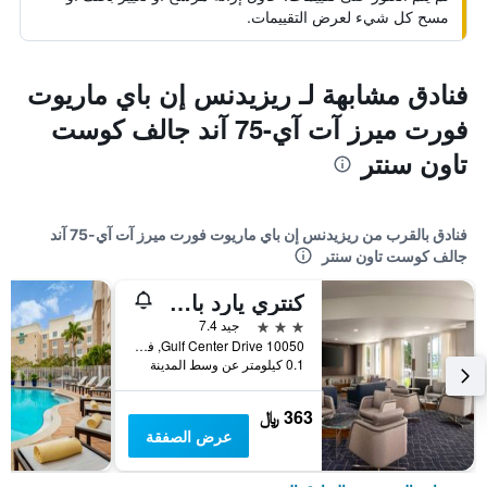
مسح كل شيء لعرض التقييمات.
فنادق مشابهة لـ ريزيدنس إن باي ماريوت
فورت ميرز آت آي-75 آند جالف كوست
تاون سنتر
فنادق بالقرب من ريزيدنس إن باي ماريوت فورت ميرز آت آي-75 آند
جالف كوست تاون سنتر
كنتري يارد باي ماريوت فورت مايرز 1-57
3 نجوم
جيد 7.4
10050 Gulf Center Drive, فورت ميرس, FL, الولايات المتحدة الأميريكية
0.1 كيلومتر عن وسط المدينة
363 ﷼
عرض الصفقة