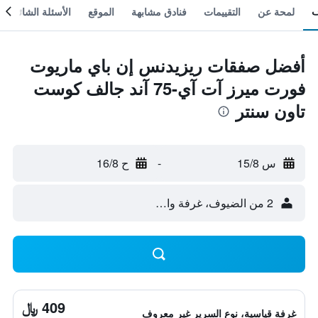
لمحة عن
التقييمات
فنادق مشابهة
الموقع
الأسئلة الشائعة
أفضل صفقات ريزيدنس إن باي ماريوت
فورت ميرز آت آي-75 آند جالف كوست
تاون سنتر
س 15/8
-
ح 16/8
2 من الضيوف، غرفة واحدة
409 ﷼
غرفة قياسية، نوع السرير غير معروف