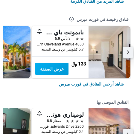
شاهد المزيد من الفنادق القريبة
فنادق رخيصة في فورت ميرس
بايمونت باي ويندام فورت مايرز سنترال
2 نجمتين
لا بأس 5.9
4850 South Cleveland Avenue, فورت ميرس, FL, الولايات المتحدة الأميريكية
5.7 كيلومتر عن وسط المدينة
133 ﷼
عرض الصفقة
شاهد أرخص الفنادق في فورت ميرس
الفنادق الموصى بها
لوميناري هوتل آند كو.، أوتوجراف كوليكشن
4 نجوم
ممتاز 8.8
2200 Edwards Drive, فورت ميرس, FL, الولايات المتحدة الأميريكية
0.4 كيلومتر عن وسط المدينة