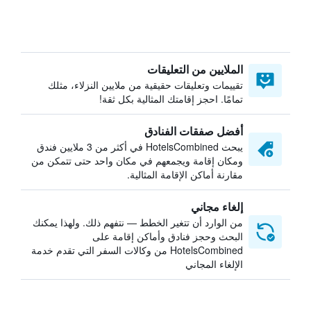
الملايين من التعليقات
تقييمات وتعليقات حقيقية من ملايين النزلاء، مثلك
تمامًا. احجز إقامتك المثالية بكل ثقة!
أفضل صفقات الفنادق
يبحث HotelsCombined في أكثر من 3 ملايين فندق
ومكان إقامة ويجمعهم في مكان واحد حتى تتمكن من
مقارنة أماكن الإقامة المثالية.
إلغاء مجاني
من الوارد أن تتغير الخطط — نتفهم ذلك. ولهذا يمكنك
البحث وحجز فنادق وأماكن إقامة على
HotelsCombined من وكالات السفر التي تقدم خدمة
الإلغاء المجاني