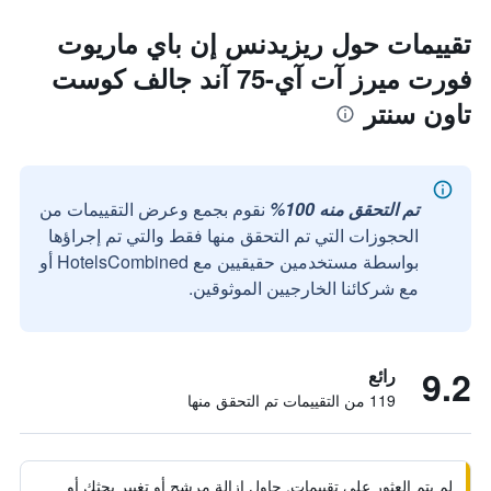
تقييمات حول ريزيدنس إن باي ماريوت
فورت ميرز آت آي-75 آند جالف كوست
تاون سنتر
تم التحقق منه 100%
نقوم بجمع وعرض التقييمات من
الحجوزات التي تم التحقق منها فقط والتي تم إجراؤها
بواسطة مستخدمين حقيقيين مع HotelsCombined أو
مع شركائنا الخارجيين الموثوقين.
9.2
رائع
119 من التقييمات تم التحقق منها
لم يتم العثور على تقييمات. حاول إزالة مرشح أو تغيير بحثك أو