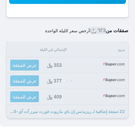
صفقات من
353 ﷼
/
أرخص سعر الليلة الواحدة
مزود
الإجمالي في الليلة
353 ﷼
عرض الصفقة
377 ﷼
عرض الصفقة
409 ﷼
عرض الصفقة
22 صفقة إضافية لـ ريزيدنس إن باي ماريوت فورت ميرز آت آي-75 آند جالف كوست تاون سنتر