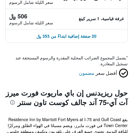
سعر الليلة شامل الرسوم
506 ﷼
غرفة قياسية، 1 سرير كينغ
سعر الليلة شامل الرسوم
20 صفقة إضافية ابتداءً من 353 ﷼
*
يشمل المجموع الضرائب المحلية المقدرة والرسوم المستحقة عند
تسجيل المغادرة.
أفضل سعر
مضمون
حول ريزيدنس إن باي ماريوت فورت ميرز
آت آي-75 آند جالف كوست تاون سنتر
يقع Residence Inn by Marriott Fort Myers at I-75 and Gulf Coast
Town Center في فورت مايرز، ويضم مسبحًا في الهواء الطلق ومركزًا
للياقة البدنية. تحتوي جميع الغرف على تلفزيون وتكييف ومنطقة جلوس،