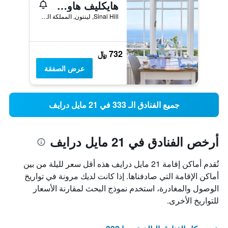
هايكليف هاوس - للمبيت والإفطار
Sinai Hill, لينتون, المملكة المتحدة
732 ﷼
عرض الصفقة
جميع الفنادق الـ 333 في 21 مايل درايف
أرخص الفنادق في 21 مايل درايف
تُقدم أماكن إقامة 21 مايل درايف هذه أقل سعر لليلة من بين
أماكن الإقامة التي صادفناها. إذا كانت لديك مرونة في تواريخ
الوصول والمغادرة، استخدم نموذج البحث لمقارنة الأسعار
للتواريخ الأخرى.