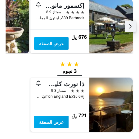
إكسمور مانور جيست هاوس
4 نجوم
ممتاز 8.9
A39 Barbrook, لينتون, المملكة المتحدة
676 ﷼
عرض الصفقة
3 نجوم
3 نجوم
ذا نورث كليف هوتل
3 نجوم
ممتاز 9.3
North Walk Lynton England Ex35 6Hj, لينتون, المملكة المتحدة
721 ﷼
عرض الصفقة