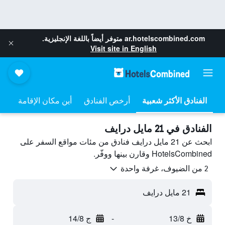
ar.hotelscombined.com
متوفر أيضاً باللغة الإنجليزية.
Visit site in English
أرخص الفنادق
أين مكان الإقامة
الفنادق في 21 مايل درايف
ابحث عن 21 مايل درايف فنادق من مئات مواقع السفر على
HotelsCombined وقارن بينها ووفّر.
2 من الضيوف، غرفة واحدة
21 مايل درايف
خ 13/8
-
ج 14/8