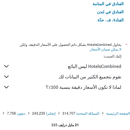
الفنادق في المنامة
الفنادق في لندن
الفنادق في جدّة
الفنادق في القاهرة
*
يحاول HotelsCombined بشكل دائم الحصول على الأسعار الدقيقة، ولكن
لا يمكن ضمان الأسعار
.
إليك السبب:
HotelsCombined ليس البائع
نقوم بتجميع الكثير من البيانات لك
لماذا لا تكون الأسعار دقيقة بنسبة 100٪؟
الصفحة الرئيسية
المملكة المتحدة
314,707
إنجلترا
243,235
ديفون
7,756
21 مايل درايف
333