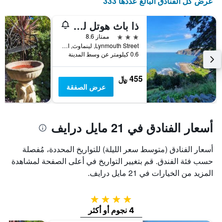
عرض كل الفنادق البالغ عددها 333
ذا باث هوتل لينموث
3 نجوم
ممتاز 8.6
Lynmouth Street, لينماوث, المملكة المتحدة
0.6 كيلومتر عن وسط المدينة
455 ﷼
عرض الصفقة
أسعار الفنادق في 21 مايل درايف
أسعار الفنادق (متوسط سعر الليلة) للتواريخ المحددة، مُفصلة
حسب فئة الفندق. قم بتغيير التواريخ في أعلى الصفحة لمشاهدة
المزيد من الخيارات في 21 مايل درايف.
4 نجوم
4 نجوم أو أكثر