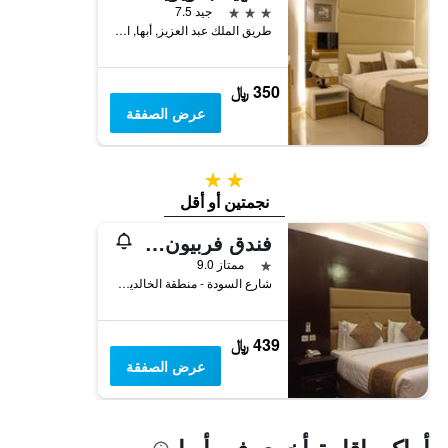
3 نجوم
جيد 7.5
طريق الملك عبد العزيز, أبها, المملكة العربية السعودية
350 ﷼
عرض الصفقة
2 نجمتين
نجمتين أو أقل
فندق فربيون، أبها
نجمة واحدة
ممتاز 9.0
شارع السودة - منطقة الخالدية, أبها, المملكة العربية السعودية
439 ﷼
عرض الصفقة