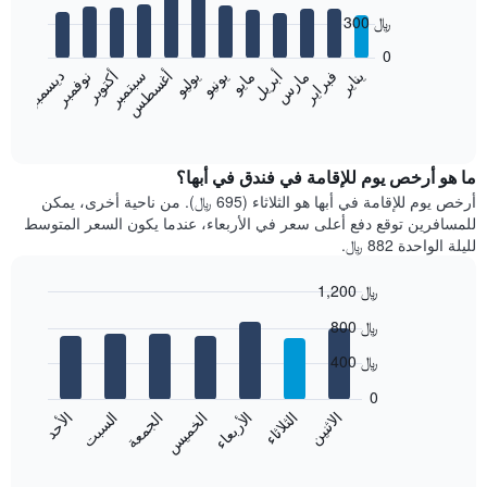
with
300 ﷼
12
bars.
0
نوفمبر
فبراير
مايو
أغسطس
يناير
أبريل
يوليو
أكتوبر
مارس
يونيو
سبتمبر
ديسمبر
يعرض
المخطط
End
of
التالي
interactive
متوسط
chart
سعر
ما هو أرخص يوم للإقامة في فندق في أبها؟
غرفة
أرخص يوم للإقامة في أبها هو الثلاثاء (695 ﷼). من ناحية أخرى، يمكن
كل
للمسافرين توقع دفع أعلى سعر في الأربعاء، عندما يكون السعر المتوسط
شهر
لليلة الواحدة 882 ﷼.
يتضمن
المخطط
1,200 ﷼
1
Bar
محور
Chart
800 ﷼
graphic.
chart
X
with
الذي
400 ﷼
7
يعرض
bars.
0
الشهور.
الاثنين
الخميس
الأحد
الأربعاء
السبت
الثلاثاء
الجمعة
يتضمن
يعرض
المخطط
المخطط
End
التالي
of
التالي
interactive
1