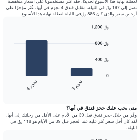
لعطلة نهاية هذا الأسبوع تحديدًا، فقد عثر مستخدمونا على أسعار منخفضة
متوسط
خلال
تصل إلى 197 ﷼ في الليلة. مقابل فندق 4 نجوم في أبها، عُثر مؤخرًا على
سعر
آخر
أرخص سعر والذي كان 886 ﷼في الليلة لعطلة نهاية هذا الأسبوع.
غرفة
3
أيام
1,200 ﷼
مع
Bar
Chart
التصنيف
graphic.
chart
حسب
800 ﷼
with
النجوم
2
يتضمن
bars.
المخطط
400 ﷼
1
يعرض
محور
المخطط
0
X
التالي
ن
م
ن
م
التي
متوسط
3
ج
و
4
ج
و
تعرض
End
سعر
of
فئات
الغرفة
interactive
الفنادق
خلال
chart
بالنجوم.
متى يجب عليك حجز فندق في أبها؟
عطلة
يتضمن
نهاية
وفّر من خلال حجز فندق قبل 39 من الأيام على الأقل من رحلتك إلى أبها.
المخطط
هذا
لقد كان أقل سعر عُثر عليه عند الحجز قبل 39 من الأيام هو 118 ﷼ في
1
الأسبوع
الليلة.
محور
الذي
Y
عُثر