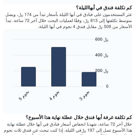
متوسط
chart
محور
سعر
كم تكلفة فندق في أبهاالليلة؟
Y
غرفة
عثر المستخدمون على فنادق في أبها الليلة بأسعار تبدأ من 174 ﷼، ويصل
الذي
كل
متوسط تكلفتها إلى 813 ﷼، وفقًا لعمليات البحث خلال آخر 72 ساعة. تبدأ
يعرض
يوم
الأسعار من 508 ﷼ مقابل فندق 4 نجوم في أبها الليلة.
متوسط
في
سعر
الأسبوع
600 ﷼
غرفة
يتضمن
Bar
المخطط
Chart
graphic.
chart
1
400 ﷼
with
محور
3
X
bars.
الذي
200 ﷼
يعرض
يعرض
أيام
المخطط
0
الأسبوع.
التالي
ن
م
ن
م
ن
م
يتضمن
متوسط
4
ج
و
3
ج
و
5
ج
و
المخطط
End
سعر
of
التالي
الغرفة
interactive
1
هذه
chart
محور
كم تكلفة غرفة أبها فندق خلال عطلة نهاية هذا الأسبوع؟
الليلة
Y
الذي
خلال آخر 72 ساعة، شهدنا انخفاض أسعار فنادق في أبها خلال عطلة نهاية
الذي
عُثر
هذا الأسبوع تصل إلى 197 ﷼في الليلة. إذا كنت تبحث عن فندق ثلاث نجوم
يعرض
عليه