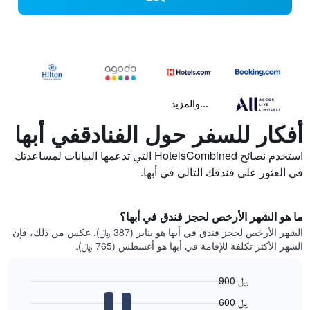
...والمزيد
أفكار للسفر حول الفنادقفي أبها
استخدم نصائح HotelsCombined التي تدعمها البيانات لمساعدتك
في العثور على فندقك التالي في أبها.
ما هو الشهر الأرخص لحجز فندق في أبها؟
الشهر الأرخص لحجز فندق في أبها هو يناير (387 ﷼). عكس من ذلك، فإن
الشهر الأكثر تكلفة للإقامة في أبها هو أغسطس (765 ﷼).
900 ﷼
Bar
Chart
600 ﷼
graphic.
chart