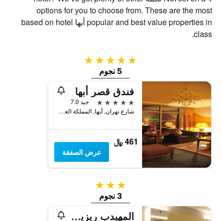
الذي
يعرض
options for you to choose from. These are the most
عدد
يعرض
popular and best value properties in أبها based on hotel
الأيام
متوسط
class.
قبل
سعر
غرفة
الإقامة
في
يتضمن
5 نجوم
عطلة
المخطط
5 نجوم
نهاية
التالي
1
هذا
فندق قصر أبها
محور
الأسبوع
5 نجوم
جيد 7.0
Y
خلال
شارع نهران, أبها, المملكة العربية السعودية
آخر
الذي
3
يعرض
أيام
متوسط
461 ﷼
سعر
غرفة
عرض الصفقة
3 نجوم
3 نجوم
المهيدب ريزيدنس أبها الاقتصادية