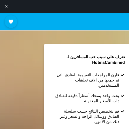
تعرف على سبب حب المسافرين لـ
HotelsCombined
قارن المراجعات التقييمية للفنادق التي
تم جمعها من آلاف تعليقات
المستخدمين.
بحث واحد يمنحك أسعاراً دقيقة للفنادق
ذات الأسعار المعقولة.
قم بتخصيص النتائج حسب سلسلة
الفنادق ووسائل الراحة والسعر وغير
ذلك من الأمور.