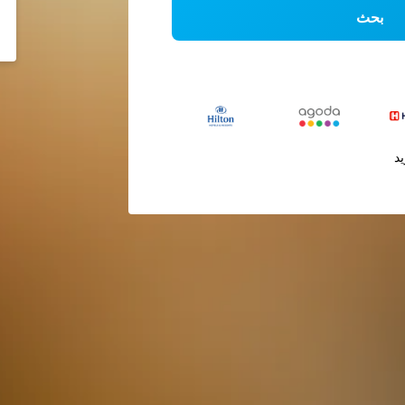
بحث
يد