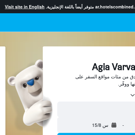
ar.hotelscombined
متوفر أيضاً باللغة الإنجليزية.
Visit site in English
ن Agia Varvara فنادق من مئات مواقع السفر على
-
س 15/8