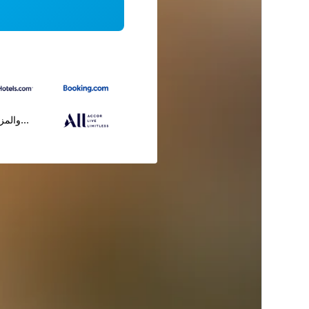
...والمز