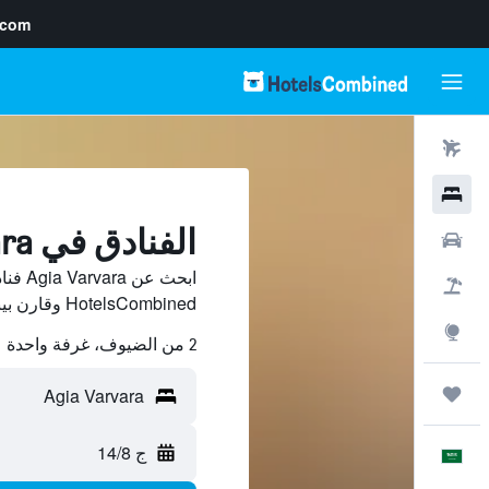
.com
رحلات طيران
فنادق
الفنادق في Agia Varvara
سيارات
ابحث ع
حزم العروض
HotelsCombined وقارن بينها ووفّر.
استكشاف
2 من الضيوف، غرفة واحدة
رحلات
ج 14/8
العَرَبِيَّة