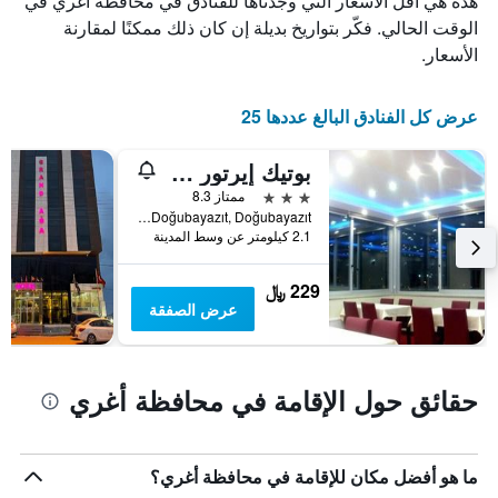
هذه هي أقل الأسعار التي وجدناها للفنادق في محافظة أغري في
X
الذي
الوقت الحالي. فكّر بتواريخ بديلة إن كان ذلك ممكنًا لمقارنة
يعرض
الأسعار.
أيام
الأسبوع.
يتضمن
عرض كل الفنادق البالغ عددها 25
المخطط
التالي
بوتيك إيرتور هوتل
1
محور
3 نجوم
ممتاز 8.3
Y
Çevre Yolu Üzeri Doğubayazıt, Doğubayazıt, تركيا
الذي
2.1 كيلومتر عن وسط المدينة
يعرض
متوسط
229 ﷼
سعر
عرض الصفقة
غرفة
حقائق حول الإقامة في محافظة أغري
ما هو أفضل مكان للإقامة في محافظة أغري؟