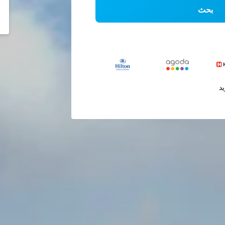
بحث
يد