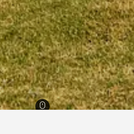
11
منطقة الباحة
92
الباحة
65
الفنادق 5-نجمة في الباحة
3