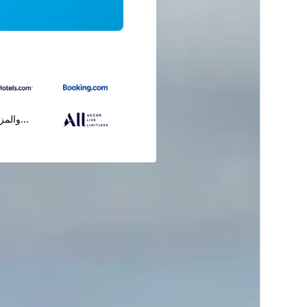
...والمز