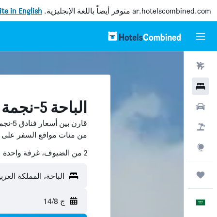
ar.hotelscombined.com
متوفر أيضاً باللغة الإنجليزية.
site in English
رحلات طيران
فنادق
الباحة 5-نجمة فنادق
سيارات
قارن ب
حزم العروض
من مئات مواقع السفر على HotelsCombined.
استكشاف
2 من الضيوف، غرفة واحدة
رحلات
الباحة، المملكة العرب
ج 14/8
العَرَبِيَّة