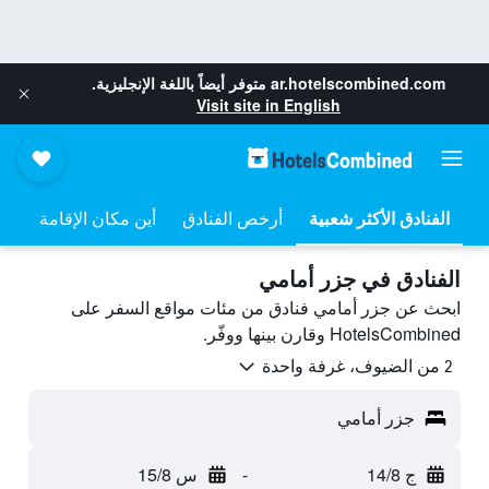
ar.hotelscombined.com
متوفر أيضاً باللغة الإنجليزية.
Visit site in English
أرخص الفنادق
أين مكان الإقامة
الفنادق في جزر أمامي
ابحث عن جزر أمامي فنادق من مئات مواقع السفر على
HotelsCombined وقارن بينها ووفّر.
2 من الضيوف، غرفة واحدة
جزر أمامي
ج 14/8
-
س 15/8