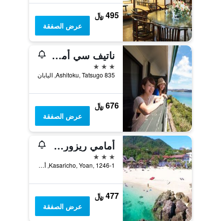
495 ﷼
عرض الصفقة
ناتيف سي أمامي
3 نجوم
835 Ashitoku, Tatsugo, اليابان
676 ﷼
عرض الصفقة
أمامي ريزورت باسيايامامورا
3 نجوم
Kasaricho, Yoan, 1246-1, أمامي, اليابان
477 ﷼
عرض الصفقة