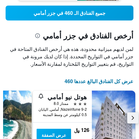
جميع الفنادق الـ 460 في جزر أمامي
أرخص الفنادق في جزر أمامي
لمن لديهم ميزانية محدودة، هذه هي أرخص الفنادق المتاحة في
جزر أمامي في التواريخ المحددة. إذا كان لديك مرونة في
التواريخ، قم بتغيير التواريخ المُختارة لمقارنة الأسعار.
عرض كل الفنادق البالغ عددها 460
هوتل نيو أمامي
3 نجوم
ممتاز 8.0
Nazeirifune 9-2, أمامي, اليابان
0.5 كيلومتر عن وسط المدينة
126 ﷼
عرض الصفقة