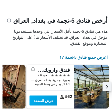
الإقامة
المخطط
1
يتضمن
محور
المخطط
Y
1
أرخص فنادق 5-نجمة في بغداد, العراق
الذي
محور
X
يعرض
هذه هي فنادق 5-نجمة بأقل الأسعار التي وجدها مستخدمونا
الذي
متوسط
سعر
يعرض
مؤخرًا في بغداد, العراق. قد تختلف الأسعار بناءً على التواريخ
عدد
الغرفة
المختارة وموقع الفندق.
هذه
الأيام
قبل
الليلة
الذي
الإقامة
اعرض جميع فنادق 5-نجمة 17
عُثر
يتضمن
عليه
المخطط
فندق وارويك بيبيلون
خلال
التالي
1
آخر
5 نجوم
جيد 7.6
3
محور
بحيرة الجادرية، بغداد، العراق, بغداد, العراق
Y
أيام
4.1 كيلومتر عن وسط المدينة
الذي
يعرض
562 ﷼
متوسط
عرض الصفقة
سعر
غرفة