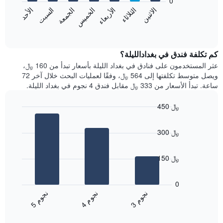
0
الشهور.
الاثنين
الخميس
الأحد
الأربعاء
السبت
الثلاثاء
الجمعة
يتضمن
يعرض
المخطط
المخطط
End
التالي
of
التالي
interactive
1
متوسط
chart
محور
سعر
كم تكلفة فندق في بغدادالليلة؟
Y
غرفة
عثر المستخدمون على فنادق في بغداد الليلة بأسعار تبدأ من 160 ﷼،
الذي
كل
ويصل متوسط تكلفتها إلى 564 ﷼، وفقًا لعمليات البحث خلال آخر 72
يعرض
يوم
ساعة. تبدأ الأسعار من 333 ﷼ مقابل فندق 4 نجوم في بغداد الليلة.
متوسط
في
سعر
الأسبوع
450 ﷼
غرفة
يتضمن
Bar
المخطط
Chart
graphic.
chart
1
300 ﷼
with
محور
3
X
bars.
الذي
150 ﷼
يعرض
يعرض
أيام
المخطط
0
الأسبوع.
التالي
ن
م
ن
م
ن
م
يتضمن
متوسط
4
ج
و
3
ج
و
5
ج
و
المخطط
End
سعر
of
التالي
الغرفة
interactive
1