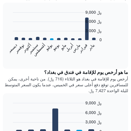
9,000 ﷼
Bar
Chart
6,000 ﷼
graphic.
chart
with
3,000 ﷼
12
bars.
0
فبراير
مايو
أغسطس
نوفمبر
يناير
أبريل
يوليو
أكتوبر
مارس
يونيو
سبتمبر
ديسمبر
يعرض
المخطط
End
of
التالي
interactive
متوسط
chart
سعر
ما هو أرخص يوم للإقامة في فندق في بغداد؟
غرفة
أرخص يوم للإقامة في بغداد هو الثلاثاء (716 ﷼). من ناحية أخرى، يمكن
كل
للمسافرين توقع دفع أعلى سعر في الخميس، عندما يكون السعر المتوسط
شهر
لليلة الواحدة 7,427 ﷼.
يتضمن
المخطط
9,000 ﷼
1
Bar
محور
Chart
6,000 ﷼
graphic.
chart
X
with
الذي
3,000 ﷼
7
يعرض
bars.