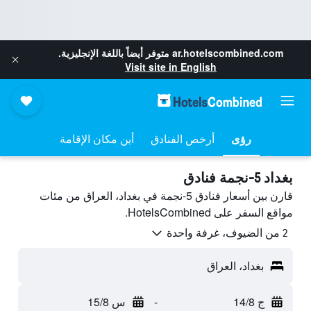
ar.hotelscombined.com
متوفر أيضاً باللغة الإنجليزية.
Visit site in English
رؤى
أرخص الفنادق
أين مكان الإقامة
بغداد 5-نجمة فنادق
قارن بين أسعار فنادق 5-نجمة في بغداد، العراق من مئات
مواقع السفر على HotelsCombined.
2 من الضيوف، غرفة واحدة
بغداد، العراق
ج 14/8
-
س 15/8