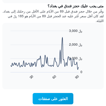
هذه
chart
محور
متى يجب عليك حجز فندق في بغداد؟
الليلة
Y
الذي
وفّر من خلال حجز فندق قبل 89 من الأيام على الأقل من رحلتك إلى بغداد.
الذي
عُثر
لقد كان أقل سعر عُثر عليه عند الحجز قبل 89 من الأيام هو 185 ﷼ في
يعرض
عليه
الليلة.
متوسط
خلال
سعر
آخر
3,000 ﷼
غرفة
3
Line
Chart
أيام
graphic.
chart
مع
with
2,000 ﷼
التصنيف
90
حسب
data
points.
النجوم
1,000 ﷼
يتضمن
يعرض
المخطط
1
المخطط
0
محور
التالي
60
90
30
X
كيفية
End
of
تغير
التي
interactive
سعر
تعرض
chart
فئات
غرفة
عند
الفنادق
العثور على صفقات
اقتراب
بالنجوم.
تاريخ
يتضمن