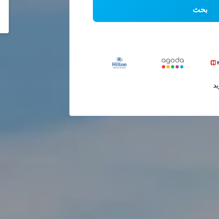
بحث
يد