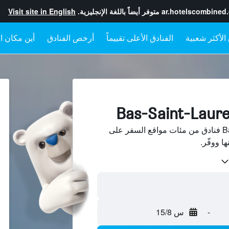
ar.hotelscombined
متوفر أيضاً باللغة الإنجليزية.
Visit site in English
الفنادق الأعلى تقييماً
أرخص الفنادق
أين مكان ال
ابحث عن Bas-Saint-Laurent فنادق من مئات مواقع السفر على
-
س 15/8