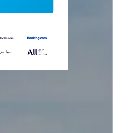
...والمز