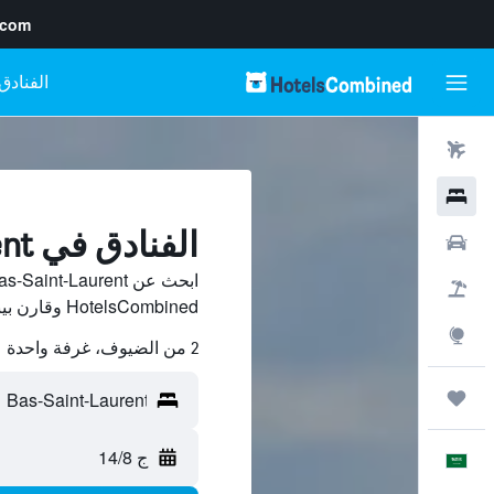
.com
رحلات طيران
فنادق
الفنادق في Bas-Saint-Laurent
سيارات
حزم العروض
HotelsCombined وقارن بينها ووفّر.
استكشاف
2 من الضيوف، غرفة واحدة
رحلات
ج 14/8
العَرَبِيَّة