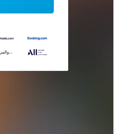
...والمز