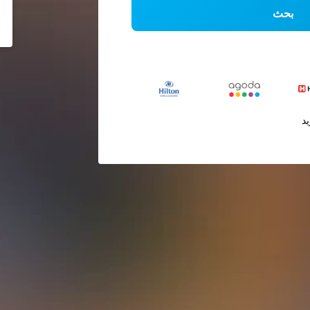
بحث
يد