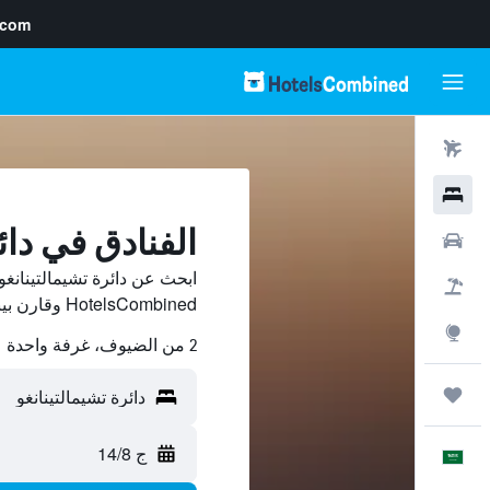
.com
رحلات طيران
فنادق
الفنادق في دائ
سيارات
ابحث عن دائرة تشيمالتينانغ
حزم العروض
HotelsCombined وقارن بينها ووفّر.
استكشاف
2 من الضيوف، غرفة واحدة
رحلات
ج 14/8
العَرَبِيَّة