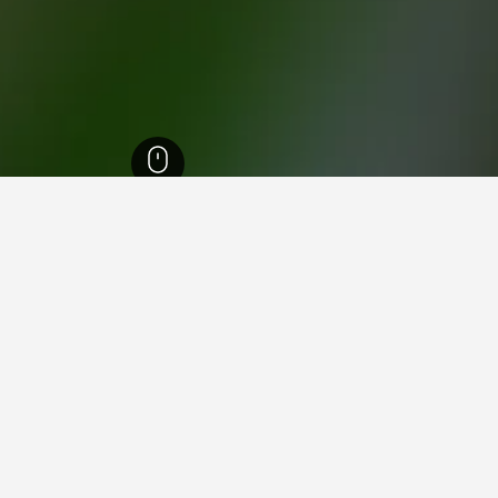
التينانغو
30
في دائرة تشيمالتينانغو
و؟