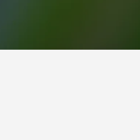
يعتبر كل من Bosque Macadamia (بدرجة تقييم 8.3/10 من أصل 28 من تقييمات المستخدمين) ، و Finca Chuchiyá cabañas Tecpan (بدرجة تقييم 9.8/10 من