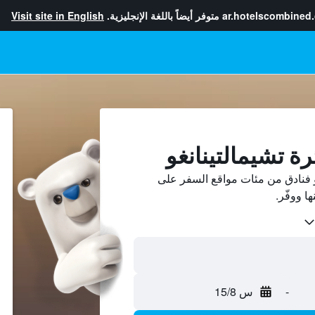
ar.hotelscombined
متوفر أيضاً باللغة الإنجليزية.
Visit site in English
رة تشيمالتينانغو
و فنادق من مئات مواقع السفر على
-
س 15/8