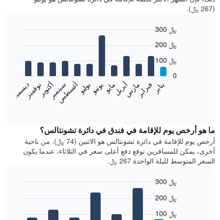
(267 ﷼).
300 ﷼
Bar
Chart
200 ﷼
graphic.
chart
with
100 ﷼
12
bars.
0
فبراير
مايو
أغسطس
نوفمبر
يناير
أبريل
يوليو
أكتوبر
مارس
يونيو
سبتمبر
ديسمبر
يعرض
المخطط
End
of
التالي
interactive
متوسط
chart
سعر
ما هو أرخص يوم للإقامة في فندق في دائرة تشونتالس؟
غرفة
أرخص يوم للإقامة في دائرة تشونتالس هو الاثنين (74 ﷼). من ناحية
كل
أخرى، يمكن للمسافرين توقع دفع أعلى سعر في الثلاثاء، عندما يكون
شهر
السعر المتوسط لليلة الواحدة 267 ﷼.
يتضمن
المخطط
300 ﷼
1
Bar
محور
Chart
200 ﷼
graphic.
chart
X
with
الذي
100 ﷼
7