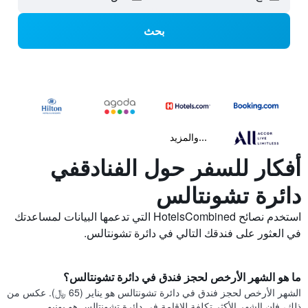
بحث
...والمزيد
أفكار للسفر حول الفنادقفي
دائرة تشونتالس
استخدم نصائح HotelsCombined التي تدعمها البيانات لمساعدتك
في العثور على فندقك التالي في دائرة تشونتالس.
ما هو الشهر الأرخص لحجز فندق في دائرة تشونتالس؟
الشهر الأرخص لحجز فندق في دائرة تشونتالس هو يناير (65 ﷼). عكس من
ذلك، فإن الشهر الأكثر تكلفة للإقامة في دائرة تشونتالس هو يونيو