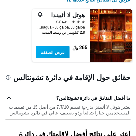
1
محور
هوتل لا أثييندا
Y
3 نجوم
جيد 7.7
الذي
km. 142.5 Carretera Managua - Juigalpa, Juigalpa, نيكاراجوا
يعرض
2.8 كيلومتر عن وسط المدينة
متوسط
سعر
غرفة
265 ﷼
عرض الصفقة
حقائق حول الإقامة في دائرة تشونتالس
ما أفضل الفنادق في دائرة تشونتالس؟
يعتبر هوتل لا أثييندا بدرجة تقييم 7.7/10 من أصل 15 من تقييمات
المستخدمين خياراً شائعاً وذو تصنيف عالي في دائرة تشونتالس
اعثر على نتائج أفضل لإقامتك في دائرة