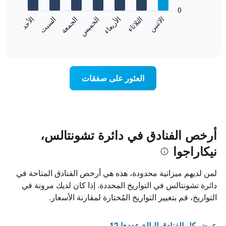
يعرض
bars.
0
الشهور.
الاثنين
الثلاثاء
الأربعاء
الخميس
الجمعة
السبت
الأحد
يتضمن
يعرض
المخطط
المخطط
End
التالي
of
التالي
interactive
1
متوسط
chart
محور
سعر
Y
غرفة
العثور على صفقات
الذي
كل
يعرض
يوم
متوسط
في
سعر
الأسبوع
غرفة
يتضمن
المخطط
أرخص الفنادق في دائرة تشونتالس،
1
نيكاراجوا
محور
X
الذي
لمن لديهم ميزانية محدودة، هذه هي أرخص الفنادق المتاحة في
يعرض
دائرة تشونتالس في التواريخ المحددة. إذا كان لديك مرونة في
أيام
التواريخ، قم بتغيير التواريخ المُختارة لمقارنة الأسعار.
الأسبوع.
يتضمن
المخطط
عرض كل الفنادق البالغ عددها 12
التالي