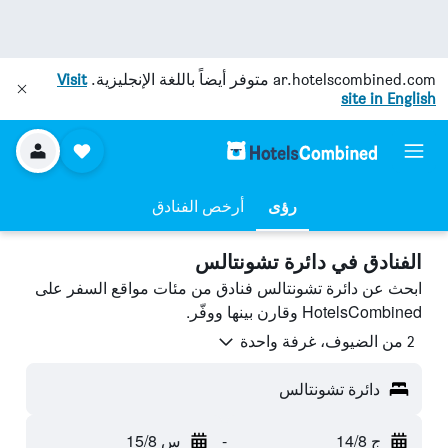
ar.hotelscombined.com
متوفر أيضاً باللغة الإنجليزية.
Visit
site in English
رؤى
أرخص الفنادق
الفنادق في دائرة تشونتالس
ابحث عن دائرة تشونتالس فنادق من مئات مواقع السفر على
HotelsCombined وقارن بينها ووفّر.
2 من الضيوف، غرفة واحدة
دائرة تشونتالس
ج 14/8
-
س 15/8