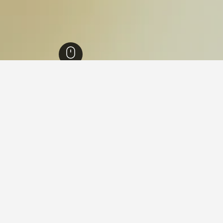
ق مقدونيا وتراقيا
6,102
محمية غابة داديا
18
في محمية غابة داديا
ة داديا؟