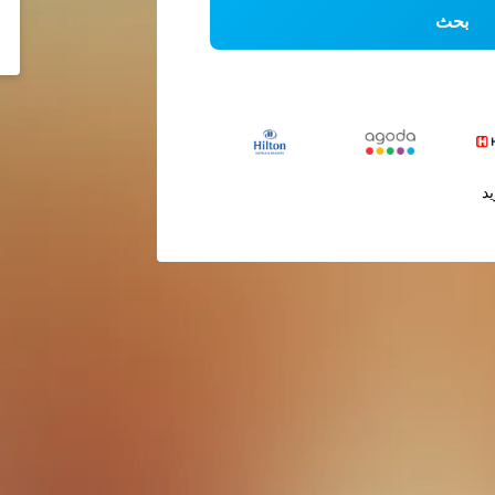
بحث
يد