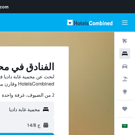
.com
رحلات طيران
فنادق
الفنادق في محم
سيارات
ابحث عن محمية غابة داديا 
حزم العروض
HotelsCombined وقارن بينها ووفّر.
استكشاف
2 من الضيوف، غرفة واحدة
رحلات
ج 14/8
العَرَبِيَّة