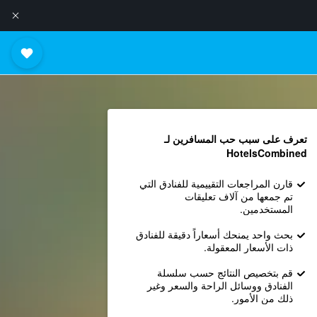
تعرف على سبب حب المسافرين لـ
HotelsCombined
قارن المراجعات التقييمية للفنادق التي
تم جمعها من آلاف تعليقات
المستخدمين.
بحث واحد يمنحك أسعاراً دقيقة للفنادق
ذات الأسعار المعقولة.
قم بتخصيص النتائج حسب سلسلة
الفنادق ووسائل الراحة والسعر وغير
ذلك من الأمور.