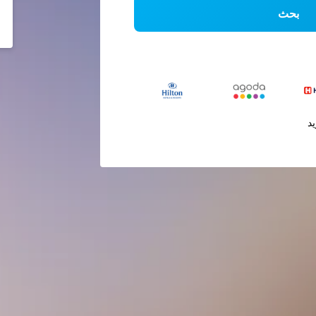
بحث
يد