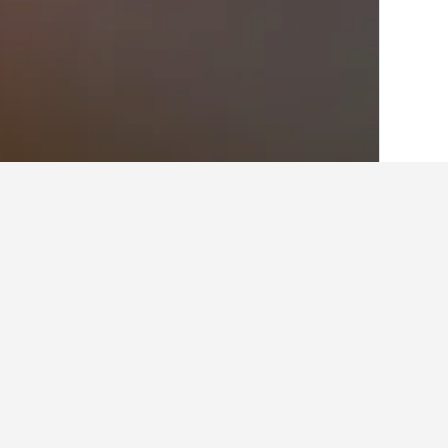
الصفحة الرئيسية
اليونان
143,951
 Islands
حقائق حول الإقامة في  Korseon
ما هو أفضل مكان للإقامة في Fournoi Korseon؟
يفضل مسافرينا البقاء في أماكن مثل فورنوي أثن