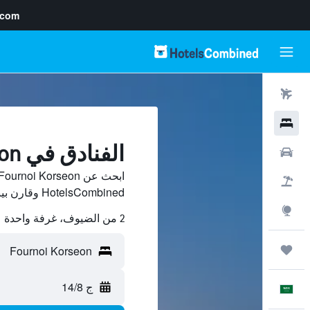
.com
رحلات طيران
فنادق
الفنادق في Fournoi Korseon
سيارات
حزم العروض
HotelsCombined وقارن بينها ووفّر.
استكشاف
2 من الضيوف، غرفة واحدة
رحلات
ج 14/8
العَرَبِيَّة