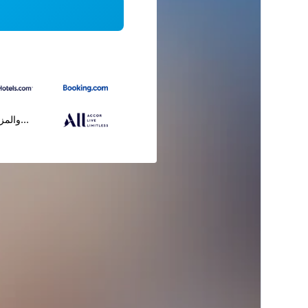
...والمز