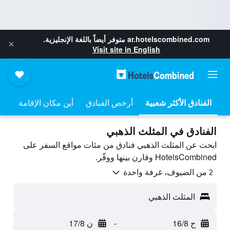
ar.hotelscombined.com
متوفر أيضاً باللغة الإنجليزية.
Visit site in English
أرخص الفنادق
أين مكان الإقامة
الفنادق في المثلث الذهبي
ابحث عن المثلث الذهبي فنادق من مئات مواقع السفر على
HotelsCombined وقارن بينها ووفّر.
2 من الضيوف، غرفة واحدة
المثلث الذهبي
ح 16/8
-
ن 17/8