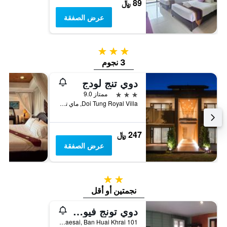
89 ﷼
عرض الصفقة
3 نجوم
3 نجوم
دوي تنج لودج
3 نجوم
ممتاز 9.0
Doi Tung Royal Villa, ماي تشان, تايلاند
247 ﷼
عرض الصفقة
2 نجمتين
نجمتين أو أقل
دوي تونج فيو ريزورت
101 Moo 10 T.Huaykrai A.Maesai, Ban Huai Khrai, تايلاند