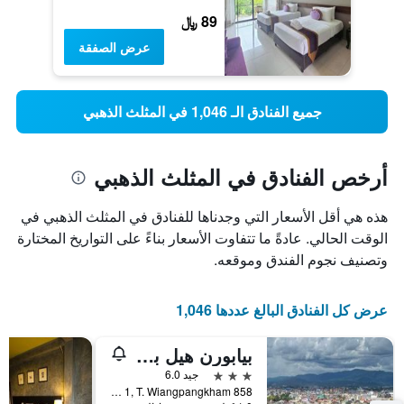
89 ﷼
عرض الصفقة
جميع الفنادق الـ 1,046 في المثلث الذهبي
أرخص الفنادق في المثلث الذهبي
هذه هي أقل الأسعار التي وجدناها للفنادق في المثلث الذهبي في
الوقت الحالي. عادةً ما تتفاوت الأسعار بناءً على التواريخ المختارة
وتصنيف نجوم الفندق وموقعه.
عرض كل الفنادق البالغ عددها 1,046
بيابورن هيل بارادايس
3 نجوم
جيد 6.0
858 Moo 1, T. Wiangpangkham, ماي ساي, تايلاند