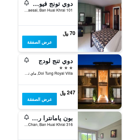
دوي تونج فيو ريزورت
101 Moo 10 T.Huaykrai A.Maesai, Ban Huai Khrai, تايلاند
70 ﷼
عرض الصفقة
دوي تنج لودج
3 نجوم
Doi Tung Royal Villa, ماي تشان, تايلاند
247 ﷼
عرض الصفقة
بون يامانترا ريزورت تشيانغ راي
316 M.7 Mae-Rai, Mae-Chan, Ban Huai Khrai, تايلاند