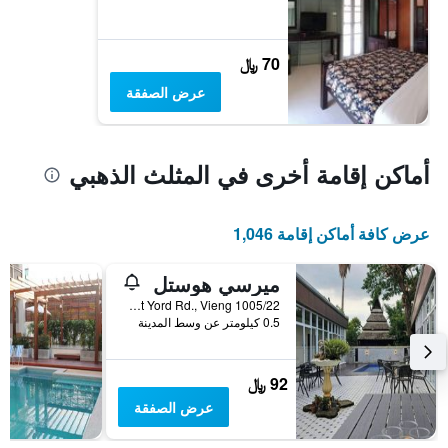
70 ﷼
عرض الصفقة
أماكن إقامة أخرى في المثلث الذهبي
عرض كافة أماكن إقامة 1,046
ميرسي هوستل
1005/22 Jet Yord Rd., Vieng, تشيانغ راي, تايلاند
0.5 كيلومتر عن وسط المدينة
92 ﷼
عرض الصفقة