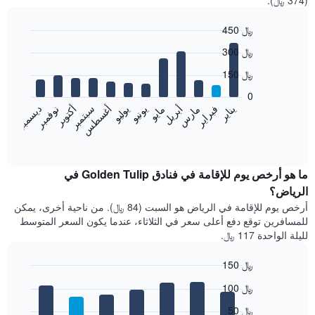
(374 ﷼).
450 ﷼
Bar
Chart
300 ﷼
graphic.
chart
with
150 ﷼
12
bars.
0
فبراير
مايو
أغسطس
نوفمبر
يناير
أبريل
يوليو
أكتوبر
مارس
يونيو
سبتمبر
ديسمبر
يعرض
المخطط
End
of
التالي
interactive
متوسط
chart
سعر
ما هو أرخص يوم للإقامة في فنادق Golden Tulip في
غرفة
الرياض؟
كل
أرخص يوم للإقامة في الرياض هو السبت (84 ﷼). من ناحية أخرى، يمكن
شهر
للمسافرين توقع دفع أعلى سعر في الثلاثاء، عندما يكون السعر المتوسط
يتضمن
لليلة الواحدة 117 ﷼.
المخطط
1
150 ﷼
محور
X
Bar
Chart
100 ﷼
graphic.
الذي
chart
with
يعرض
50 ﷼
7