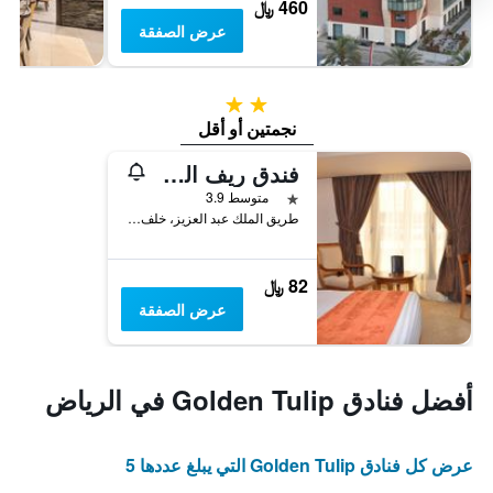
460 ﷼
عرض الصفقة
2 نجمتين
نجمتين أو أقل
فندق ريف المالاز الدولي
نجمة واحدة
متوسط 3.9
طريق الملك عبد العزيز، خلف بنك سامبا المكتب الرئيسي الملز, الرياض, المملكة العربية السعودية
82 ﷼
عرض الصفقة
أفضل فنادق Golden Tulip في الرياض
عرض كل فنادق Golden Tulip التي يبلغ عددها 5