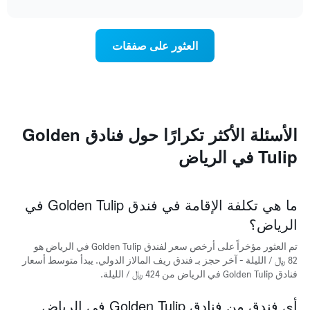
التالي
interactive
في
chart
1
الأحياء
محور
المجاورة
Y
العثور على صفقات
يتضمن
الذي
المخطط
يعرض
التالي
متوسط
1
سعر
محور
غرفة
X
الأسئلة الأكثر تكرارًا حول فنادق Golden
الذي
يعرض
Tulip في الرياض
متوسط
سعر
غرفة
يتضمن
ما هي تكلفة الإقامة في فندق Golden Tulip في
المخطط
الرياض؟
التالي
1
تم العثور مؤخراً على أرخص سعر لفندق Golden Tulip في الرياض هو
محور
82 ﷼ / الليلة - آخر حجز بـ فندق ريف المالاز الدولي. يبدأ متوسط أسعار
Y
فنادق Golden Tulip في الرياض من 424 ﷼ / الليلة.
الذي
يعرض
الأحياء
أي فندق من فنادق Golden Tulip في الرياض