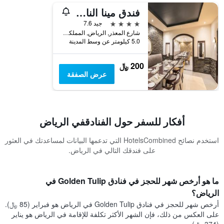
فندق مينا الناصرية الرياض
4 نجوم
جيد 7.6
شارع المعذر, الرياض, المملكة العربية السعودية
5.0 كيلومتر عن وسط المدينة
200 ﷼
عرض الصفقة
أفكار للسفر حول الفنادقفي الرياض
استخدم نصائح HotelsCombined التي تدعمها البيانات لمساعدتك في العثور
على فندقك التالي في الرياض.
ما هو أرخص شهر للحجز في فنادق Golden Tulip في
الرياض؟
أرخص شهر للحجز في فنادق Golden Tulip في الرياض هو فبراير (85 ﷼).
على العكس من ذلك، فإن الشهر الأكثر تكلفة للإقامة في الرياض هو يناير