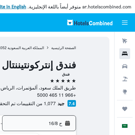
ar.hotelscombined.com
متوفر أيضاً باللغة الإنجليزية.
site in English
رحلات طيران
الصفحة الرئيسية
المملكة العربية السعودية
,052
فنادق
فندق إنتركونتيننتال
سيارات
فندق
حزم العروض
5 نجوم
طريق الملك سعود، آلمؤتمرات، الرياض، المملكة العربية السعودية, 11481,
استكشاف
+966 11 465 5000
جيد
1,077 من التقييمات تم التحقق منها
7.4
رحلات
ح 16/8
-
العَرَبِيَّة