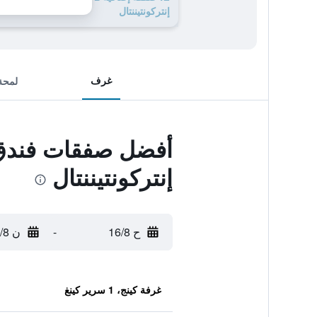
إنتركونتيننتال
غرف
لمحة
أفضل صفقات فندق إ
إنتركونتيننتال
ح 16/8
-
ن 17/8
غرفة كينج، 1 سرير كينغ