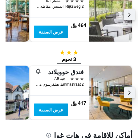
4 نجوم
ممتاز 8.1
Rijksweg 2, ايمنيس, مقاطعة أوتريخت, هولندا
464 ﷼
عرض الصفقة
3 نجوم
3 نجوم
فندق خوويلاند
3 نجوم
جيد 7.9
Emmastraat 2, هيلفرسوم, مقاطعة شمال هولندا, هولندا
417 ﷼
عرض الصفقة
أماكن للإقامة في هات غوا