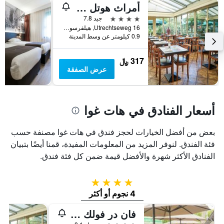
أمراث هوتل لابيرشوك أرينابارك
4 نجوم
جيد 7.8
Utrechtseweg 16, هيلفرسوم, مقاطعة شمال هولندا, هولندا
0.9 كيلومتر عن وسط المدينة
317 ﷼
عرض الصفقة
أسعار الفنادق في هات غوا
بعض من أفضل الخيارات لحجز فندق في هات غوا مصنفة حسب
فئة الفندق. لنوفر المزيد من المعلومات المفيدة، قمنا أيضًا بتبيان
الفنادق الأكثر شهرة والأفضل قيمة ضمن كل فئة فندق.
4 نجوم
4 نجوم أو أكثر
فان در فولك هوتل هيلفرسم - دو ويت برجن