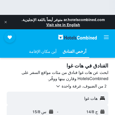
ar.hotelscombined.com
متوفر أيضاً باللغة الإنجليزية.
Visit site in English
أرخص الفنادق
أين مكان الإقامة
الفنادق في هات غوا
ابحث عن هات غوا فنادق من مئات مواقع السفر على
HotelsCombined وقارن بينها ووفّر.
2 من الضيوف، غرفة واحدة
هات غوا
ج 14/8
-
س 15/8