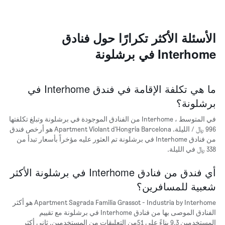
المخطط
1
محور
X
الأسئلة الأكثر تكرارًا حول فنادق
الذي
Interhome في برشلونة
يعرض
الشهور.
يتضمن
المخطط
ما هي تكلفة الإقامة في فندق Interhome في
التالي
برشلونة؟
1
محور
في المتوسط ، Interhome من الفنادق الموجودة في برشلونة وتبلغ تكلفتها
Y
الذي
996 ﷼ / الليلة. Apartment Violant d'Hongria Barcelona هو أرخص فندق
يعرض
من فنادق Interhome في برشلونة تم العثور عليه مؤخراً بأسعار تبدأ من
متوسط
338 ﷼ في الليلة.
سعر
غرفة
أي فندق من فنادق Interhome في برشلونة الأكثر
شعبية للمسافرين؟
Apartment Sagrada Familia Grassot - Industria by Interhome هو أكثر
الفنادق الموصى بها من فنادق Interhome في برشلونة مع تقييم
المستخدمين 9.3 بناءً على 51من التعليقات من المستخدمين. ثاني أكثر