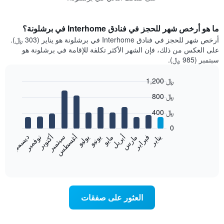
ما هو أرخص شهر للحجز في فنادق Interhome في برشلونة؟
أرخص شهر للحجز في فنادق Interhome في برشلونة هو يناير (303 ﷼).
على العكس من ذلك، فإن الشهر الأكثر تكلفة للإقامة في برشلونة هو
سبتمبر (985 ﷼).
1,200 ﷼
Bar
Chart
800 ﷼
graphic.
chart
with
400 ﷼
12
bars.
0
فبراير
مايو
أغسطس
نوفمبر
يناير
أبريل
يوليو
أكتوبر
مارس
يونيو
سبتمبر
ديسمبر
يعرض
المخطط
End
of
التالي
interactive
متوسط
chart
سعر
غرفة
العثور على صفقات
كل
شهر
يتضمن