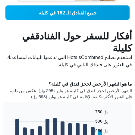
جميع الفنادق الـ 182 في كليلة
أفكار للسفر حول الفنادقفي
كليلة
استخدم نصائح HotelsCombined التي تدعمها البيانات لمساعدتك
في العثور على فندقك التالي في كليلة.
ما هو الشهر الأرخص لحجز فندق في كليلة؟
الشهر الأرخص لحجز فندق في كليلة هو يناير (295 ﷼). عكس من ذلك،
فإن الشهر الأكثر تكلفة للإقامة في كليلة هو يوليو (598 ﷼).
750 ﷼
Bar
Chart
500 ﷼
graphic.
chart
with
250 ﷼
12