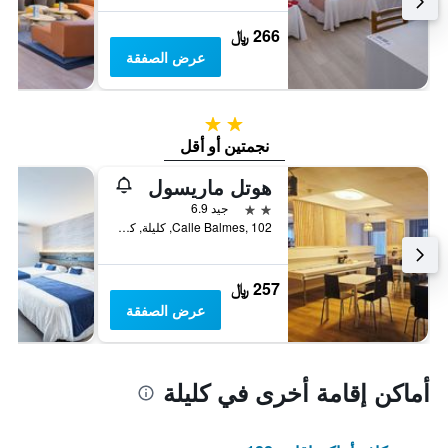
266 ﷼
عرض الصفقة
2 نجمتين
نجمتين أو أقل
هوتل ماريسول
2 نجمتين
جيد 6.9
Calle Balmes, 102, كليلة, كاتالونيا, أسبانيا
257 ﷼
عرض الصفقة
أماكن إقامة أخرى في كليلة