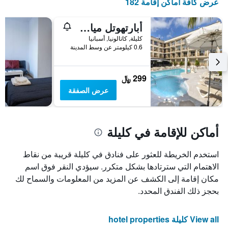
عرض كافة أماكن إقامة 182
أبارتهوتل ميامي بارك
كليلة, كاتالونيا, أسبانيا
0.6 كيلومتر عن وسط المدينة
299 ﷼
عرض الصفقة
أماكن للإقامة في كليلة
استخدم الخريطة للعثور على فنادق في كليلة قريبة من نقاط
الاهتمام التي سترتادها بشكل متكرر. سيؤدي النقر فوق اسم
مكان إقامة إلى الكشف عن المزيد من المعلومات والسماح لك
بحجز ذلك الفندق المحدد.
View all كليلة hotel properties