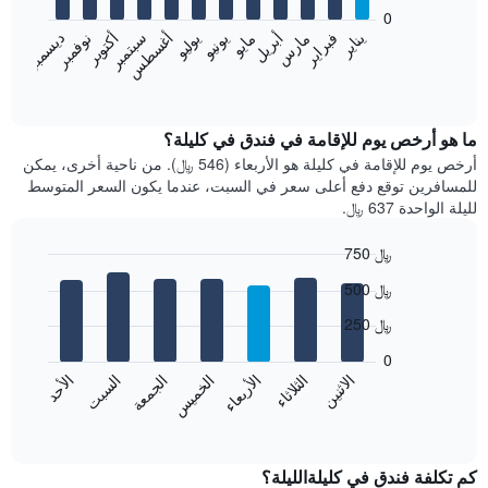
bars.
0
فبراير
مايو
أغسطس
نوفمبر
يناير
أبريل
يوليو
أكتوبر
مارس
يونيو
سبتمبر
ديسمبر
يعرض
المخطط
End
of
التالي
interactive
متوسط
chart
سعر
ما هو أرخص يوم للإقامة في فندق في كليلة؟
غرفة
أرخص يوم للإقامة في كليلة هو الأربعاء (546 ﷼). من ناحية أخرى، يمكن
كل
للمسافرين توقع دفع أعلى سعر في السبت، عندما يكون السعر المتوسط
شهر
لليلة الواحدة 637 ﷼.
يتضمن
المخطط
750 ﷼
1
Bar
محور
Chart
500 ﷼
graphic.
chart
X
with
الذي
250 ﷼
7
يعرض
bars.
0
الشهور.
الاثنين
الثلاثاء
الأربعاء
الخميس
الجمعة
السبت
الأحد
يتضمن
يعرض
المخطط
المخطط
End
التالي
of
التالي
interactive
1
متوسط
chart
محور
سعر
كم تكلفة فندق في كليلةالليلة؟
Y