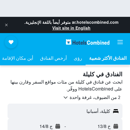
ar.hotelscombined.com
متوفر أيضاً باللغة الإنجليزية.
Visit site in English
رؤى
أرخص الفنادق
أين مكان الإقامة
الفنادق في كليلة
ابحث عن فنادق في كليلة من مئات مواقع السفر وقارن بينها
على HotelsCombined ووفّر.
2 من الضيوف، غرفة واحدة
كليلة، أسبانيا
خ 13/8
-
ج 14/8