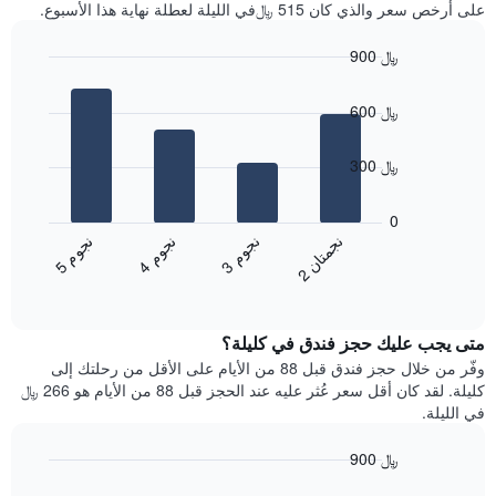
آخر
على أرخص سعر والذي كان 515 ﷼في الليلة لعطلة نهاية هذا الأسبوع.
غرفة
3
أيام
900 ﷼
مع
Bar
Chart
التصنيف
graphic.
chart
حسب
600 ﷼
with
النجوم
4
يتضمن
bars.
300 ﷼
المخطط
1
يعرض
محور
المخطط
0
X
التالي
ن
ن
ن
م
ن
م
ن
م
التي
متوسط
3
ج
و
4
ج
و
5
ج
و
2
ج
م
ت
ا
تعرض
End
سعر
of
فئات
الغرفة
interactive
الفنادق
خلال
chart
بالنجوم.
متى يجب عليك حجز فندق في كليلة؟
عطلة
يتضمن
نهاية
وفّر من خلال حجز فندق قبل 88 من الأيام على الأقل من رحلتك إلى
المخطط
هذا
كليلة. لقد كان أقل سعر عُثر عليه عند الحجز قبل 88 من الأيام هو 266 ﷼
1
الأسبوع
في الليلة.
محور
الذي
Y
عُثر
900 ﷼
الذي
عليه
يعرض
Line
Chart
خلال