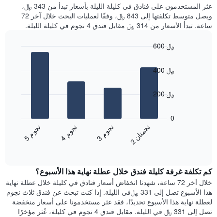
غرفة
عثر المستخدمون على فنادق في كليلة الليلة بأسعار تبدأ من 343 ﷼،
الذي
كل
ويصل متوسط تكلفتها إلى 843 ﷼، وفقًا لعمليات البحث خلال آخر 72
يعرض
يوم
ساعة. تبدأ الأسعار من 314 ﷼ مقابل فندق 4 نجوم في كليلة الليلة.
متوسط
في
سعر
الأسبوع
600 ﷼
غرفة
يتضمن
Bar
المخطط
Chart
graphic.
chart
1
400 ﷼
with
محور
4
X
bars.
200 ﷼
الذي
يعرض
يعرض
أيام
المخطط
0
الأسبوع.
التالي
ن
ن
ن
م
ن
م
ن
م
يتضمن
متوسط
3
ج
و
4
ج
و
5
ج
و
2
ج
م
ت
ا
المخطط
End
سعر
of
التالي
الغرفة
interactive
1
هذه
chart
محور
كم تكلفة غرفة كليلة فندق خلال عطلة نهاية هذا الأسبوع؟
الليلة
Y
الذي
خلال آخر 72 ساعة، شهدنا انخفاض أسعار فنادق في كليلة خلال عطلة نهاية
الذي
عُثر
هذا الأسبوع تصل إلى 331 ﷼في الليلة. إذا كنت تبحث عن فندق ثلاث نجوم
يعرض
عليه
لعطلة نهاية هذا الأسبوع تحديدًا، فقد عثر مستخدمونا على أسعار منخفضة
متوسط
خلال
تصل إلى 331 ﷼ في الليلة. مقابل فندق 4 نجوم في كليلة، عُثر مؤخرًا
سعر