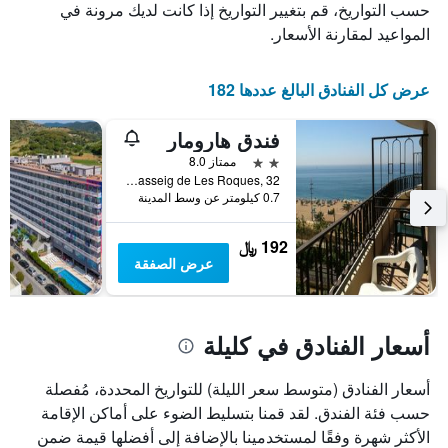
عدد
يعرض
حسب التواريخ، قم بتغيير التواريخ إذا كانت لديك مرونة في
الأيام
متوسط
المواعيد لمقارنة الأسعار.
قبل
سعر
غرفة
الإقامة
في
يتضمن
عرض كل الفنادق البالغ عددها 182
عطلة
المخطط
نهاية
التالي
فندق هارومار
1
هذا
محور
الأسبوع
2 نجمتين
ممتاز 8.0
Y
خلال
Passeig de Les Roques, 32, كليلة, كاتالونيا, أسبانيا
آخر
الذي
0.7 كيلومتر عن وسط المدينة
3
يعرض
أيام
متوسط
192 ﷼
سعر
عرض الصفقة
غرفة
أسعار الفنادق في كليلة
أسعار الفنادق (متوسط سعر الليلة) للتواريخ المحددة، مُفصلة
حسب فئة الفندق. لقد قمنا بتسليط الضوء على أماكن الإقامة
الأكثر شهرة وفقًا لمستخدمينا بالإضافة إلى أفضلها قيمة ضمن