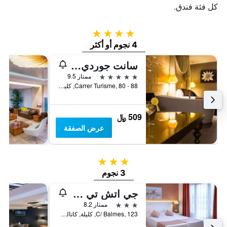
كل فئة فندق.
4 نجوم
4 نجوم أو أكثر
سانت جوردي بوتيك هوتل
5 نجوم
ممتاز 9.5
Carrer Turisme, 80 - 88, كليلة, كاتالونيا, أسبانيا
509 ﷼
عرض الصفقة
3 نجوم
3 نجوم
جي اتش تي بالمز، هوتيل، أبارتهوتيل آند سبلاش
3 نجوم
ممتاز 8.2
C/ Balmes, 123, كليلة, كاتالونيا, أسبانيا