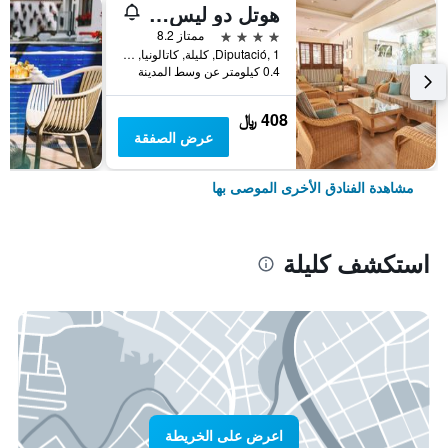
هوتل دو ليس بالميريس
4 نجوم
ممتاز 8.2
Diputació, 1, كليلة, كاتالونيا, أسبانيا
0.4 كيلومتر عن وسط المدينة
408 ﷼
عرض الصفقة
مشاهدة الفنادق الأخرى الموصى بها
استكشف كليلة
اعرض على الخريطة