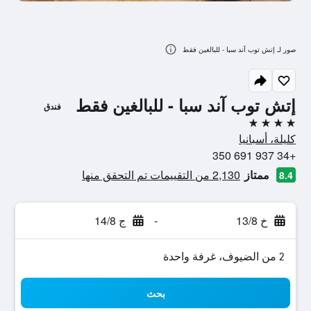
صور لـ إتش توب آند سبا - للبالغين فقط
إتش توب آند سبا - للبالغين فقط
فندق
4 نجوم
كليلة، أسبانيا
+34 937 691 350
ممتاز
2,130 من التقييمات تم التحقق منها
8.4
خ 13/8
-
ج 14/8
2 من الضيوف، غرفة واحدة
بحث