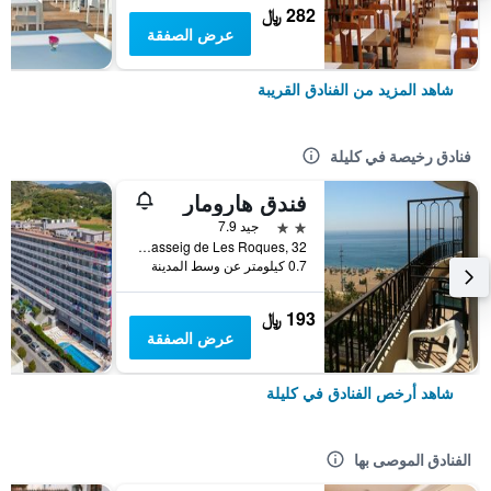
282 ﷼
عرض الصفقة
شاهد المزيد من الفنادق القريبة
فنادق رخيصة في كليلة
فندق هارومار
2 نجمتين
جيد 7.9
Passeig de Les Roques, 32, كليلة, كاتالونيا, أسبانيا
0.7 كيلومتر عن وسط المدينة
193 ﷼
عرض الصفقة
شاهد أرخص الفنادق في كليلة
الفنادق الموصى بها