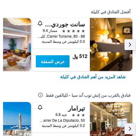
أفضل الفنادق في كليلة
سانت جوردي بوتيك هوتل
5 نجوم
ممتاز 9.4
Carrer Turisme, 80 - 88, كليلة, كاتالونيا, أسبانيا
0.0 كيلومتر عن وسط المدينة
512 ﷼
عرض الصفقة
شاهد المزيد من أهم الفنادق في كليلة
فنادق بالقرب من إتش توب آند سبا - للبالغين فقط
تيرامار
3 نجوم
جيد 6.8
Carrer De La Diputacio, 50, كليلة, كاتالونيا, أسبانيا
0.2 كيلومتر عن وسط المدينة