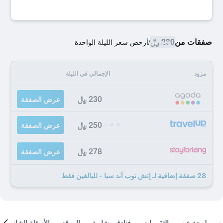
صفقات من
230 ﷼
/
أرخص سعر الليلة الواحدة
مزود
الإجمالي في الليلة
230 ﷼
عرض الصفقة
250 ﷼
عرض الصفقة
278 ﷼
عرض الصفقة
28 صفقة إضافية لـ إتش توب آند سبا - للبالغين فقط
لمحة عن
التقييمات
فنادق مشابهة
الموقع
الأسئلة الشائعة