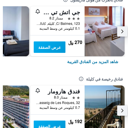
جي اتش تي بالمز، هوتيل، أبارتهوتيل آند سبلاش
3 نجوم
ممتاز 8.2
C/ Balmes, 123, كليلة, كاتالونيا, أسبانيا
0.1 كيلومتر عن وسط المدينة
270 ﷼
عرض الصفقة
شاهد المزيد من الفنادق القريبة
فنادق رخيصة في كليلة
فندق هارومار
2 نجمتين
ممتاز 8.0
Passeig de Les Roques, 32, كليلة, كاتالونيا, أسبانيا
0.7 كيلومتر عن وسط المدينة
192 ﷼
عرض الصفقة