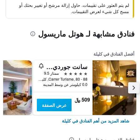
لم يتم العثور على تقييمات. حاول إزالة مرشح أو تغيير بحثك أو
مسح كل شيء لعرض التقييمات.
فنادق مشابهة لـ هوتل ماريسول
أفضل الفنادق في كليلة
سانت جوردي بوتيك هوتل
5 نجوم
ممتاز 9.5
Carrer Turisme, 80 - 88, كليلة, كاتالونيا, أسبانيا
0.0 كيلومتر عن وسط المدينة
509 ﷼
عرض الصفقة
شاهد المزيد من أهم الفنادق في كليلة
فنادق بالقرب من هوتل ماريسول