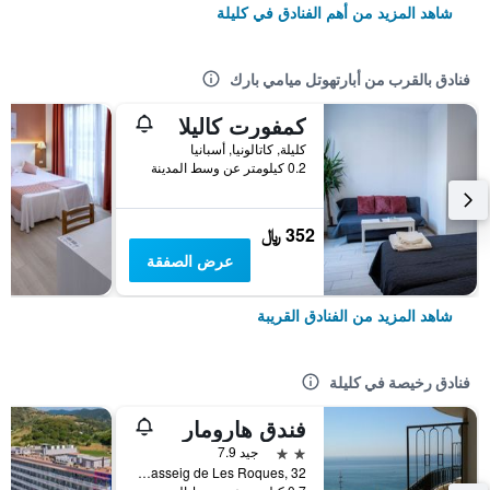
شاهد المزيد من أهم الفنادق في كليلة
فنادق بالقرب من أبارتهوتل ميامي بارك
كمفورت كاليلا
كليلة, كاتالونيا, أسبانيا
0.2 كيلومتر عن وسط المدينة
352 ﷼
عرض الصفقة
شاهد المزيد من الفنادق القريبة
فنادق رخيصة في كليلة
فندق هارومار
2 نجمتين
جيد 7.9
Passeig de Les Roques, 32, كليلة, كاتالونيا, أسبانيا