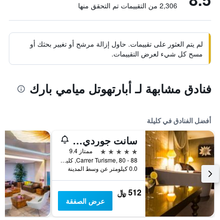
2,306 من التقييمات تم التحقق منها
لم يتم العثور على تقييمات. حاول إزالة مرشح أو تغيير بحثك أو
مسح كل شيء لعرض التقييمات.
فنادق مشابهة لـ أبارتهوتل ميامي بارك
أفضل الفنادق في كليلة
سانت جوردي بوتيك هوتل
5 نجوم
ممتاز 9.4
Carrer Turisme, 80 - 88, كليلة, كاتالونيا, أسبانيا
0.0 كيلومتر عن وسط المدينة
512 ﷼
عرض الصفقة