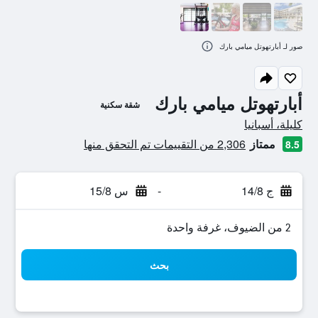
صور لـ أبارتهوتل ميامي بارك
أبارتهوتل ميامي بارك
شقة سكنية
تقييم فئة 0
كليلة، أسبانيا
ممتاز
2,306 من التقييمات تم التحقق منها
8.5
ج 14/8
-
س 15/8
2 من الضيوف، غرفة واحدة
بحث