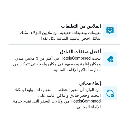
الملايين من التعليقات
تقييمات وتعليقات حقيقية من ملايين النزلاء، مثلك
تمامًا. احجز إقامتك المثالية بكل ثقة!
أفضل صفقات الفنادق
يبحث HotelsCombined في أكثر من 3 ملايين فندق
ومكان إقامة ويجمعهم في مكان واحد حتى تتمكن من
مقارنة أماكن الإقامة المثالية.
إلغاء مجاني
من الوارد أن تتغير الخطط — نتفهم ذلك. ولهذا يمكنك
البحث وحجز فنادق وأماكن إقامة على
HotelsCombined من وكالات السفر التي تقدم خدمة
الإلغاء المجاني