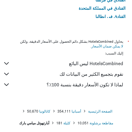
الفنادق في المملكة المتحدة
الفنادق في إيطاليا
الفنادق في تايلاند
*
يحاول HotelsCombined بشكل دائم الحصول على الأسعار الدقيقة، ولكن
لا يمكن ضمان الأسعار
.
إليك السبب:
HotelsCombined ليس البائع
نقوم بتجميع الكثير من البيانات لك
لماذا لا تكون الأسعار دقيقة بنسبة 100٪؟
الصفحة الرئيسية
أسبانيا
354,111
كاتالونيا
50,670
مقاطعة برشلونة
10,051
كليلة
181
أبارتهوتل ميامي بارك