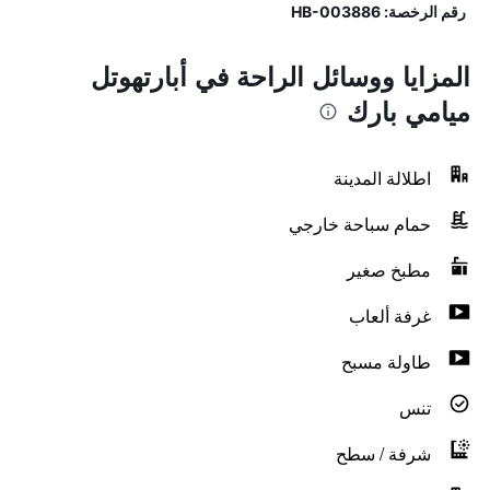
رقم الرخصة: HB-003886
المزايا ووسائل الراحة في أبارتهوتل
ميامي بارك
اطلالة المدينة
حمام سباحة خارجي
مطبخ صغير
غرفة ألعاب
طاولة مسبح
تنس
شرفة / سطح