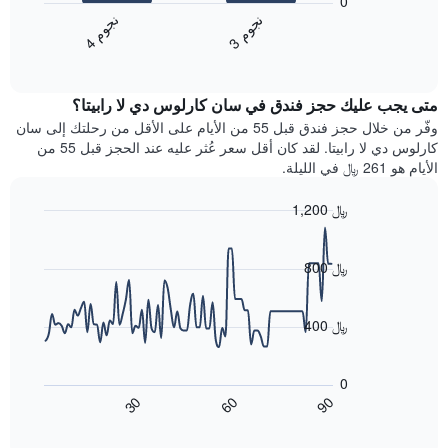
0
التالي
فئات
ن
م
ن
م
متوسط
الفنادق
3
ج
و
4
ج
و
End
سعر
بالنجوم.
of
الغرفة
interactive
يتضمن
خلال
chart
المخطط
متى يجب عليك حجز فندق في سان كارلوس دي لا رابيتا؟
عطلة
1
نهاية
وفّر من خلال حجز فندق قبل 55 من الأيام على الأقل من رحلتك إلى سان
محور
هذا
كارلوس دي لا رابيتا. لقد كان أقل سعر عُثر عليه عند الحجز قبل 55 من
Y
الأسبوع
الأيام هو 261 ﷼ في الليلة.
الذي
الذي
يعرض
عُثر
متوسط
1,200 ﷼
عليه
سعر
Line
Chart
خلال
الغرفة
graphic.
chart
آخر
هذه
with
800 ﷼
3
90
الليلة
أيام
data
الذي
points.
مع
عُثر
400 ﷼
التصنيف
عليه
حسب
يعرض
خلال
النجوم
المخطط
آخر
0
التالي
يتضمن
3
60
90
30
كيفية
المخطط
End
أيام
of
1
تغير
interactive
سعر
محور
chart