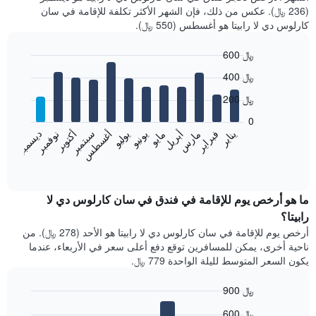
(236 ﷼). عكس من ذلك، فإن الشهر الأكثر تكلفة للإقامة في سان
كارلوس دي لا رابيتا هو أغسطس (550 ﷼).
600 ﷼
Bar
Chart
400 ﷼
graphic.
chart
with
200 ﷼
12
bars.
0
فبراير
مايو
أغسطس
نوفمبر
يناير
أبريل
يوليو
أكتوبر
مارس
يونيو
سبتمبر
ديسمبر
يعرض
المخطط
End
of
التالي
interactive
متوسط
chart
سعر
ما هو أرخص يوم للإقامة في فندق في سان كارلوس دي لا
غرفة
رابيتا؟
كل
أرخص يوم للإقامة في سان كارلوس دي لا رابيتا هو الأحد (278 ﷼). من
شهر
ناحية أخرى، يمكن للمسافرين توقع دفع أعلى سعر في الأربعاء، عندما
يتضمن
يكون السعر المتوسط لليلة الواحدة 779 ﷼.
المخطط
1
900 ﷼
محور
X
Bar
Chart
600 ﷼
graphic.