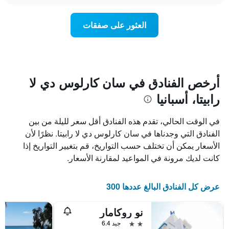
X
غرفة
عند
الذي
العثور على صفقات
يعرض
اقتراب
تاريخ
فئات
الإقامة
الفنادق
يتضمن
بالنجوم.
يتضمن
المخطط
1
المخطط
أرخص الفنادق في سان كارلوس دي لا
1
محور
رابيتا، أسبانيا
X
محور
Y
الذي
الذي
يعرض
في الوقت الحالي، تقدم هذه الفنادق أقل سعر لليلة من بين
عدد
يعرض
الفنادق التي وجدناها في سان كارلوس دي لا رابيتا. نظرًا لأن
الأيام
متوسط
الأسعار يمكن أن تختلف حسب التواريخ، قم بتغيير التواريخ إذا
قبل
سعر
غرفة
الإقامة
كانت لديك مرونة في المواعيد لمقارنة الأسعار.
في
يتضمن
عطلة
المخطط
نهاية
التالي
عرض كل الفنادق البالغ عددها 300
1
هذا
محور
الأسبوع
نو روكامار
Y
خلال
آخر
الذي
2 نجمتين
جيد 6.4