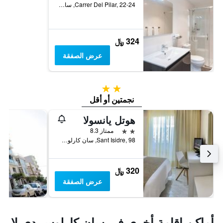
Carrer Del Pilar, 22-24, سان كارلوس دي لا رابيتا, كاتالونيا, أسبانيا
324 ﷼
عرض الصفقة
2 نجمتين
نجمتين أو أقل
هوتل يانسولا
2 نجمتين
ممتاز 8.3
Sant Isidre, 98, سان كارلوس دي لا رابيتا, كاتالونيا, أسبانيا
320 ﷼
عرض الصفقة
أماكن إقامة أخرى في سان كارلوس دي لا