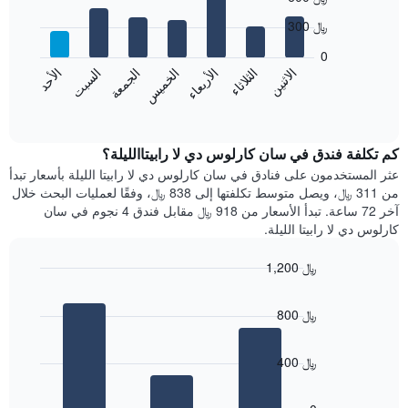
الذي
chart
with
يعرض
300 ﷼
7
الشهور.
bars.
يتضمن
0
المخطط
الاثنين
الثلاثاء
الأربعاء
الخميس
الجمعة
السبت
الأحد
يعرض
التالي
المخطط
End
1
of
التالي
محور
interactive
متوسط
chart
Y
سعر
كم تكلفة فندق في سان كارلوس دي لا رابيتاالليلة؟
الذي
غرفة
عثر المستخدمون على فنادق في سان كارلوس دي لا رابيتا الليلة بأسعار تبدأ
يعرض
كل
من 311 ﷼، ويصل متوسط تكلفتها إلى 838 ﷼، وفقًا لعمليات البحث خلال
متوسط
يوم
سعر
آخر 72 ساعة. تبدأ الأسعار من 918 ﷼ مقابل فندق 4 نجوم في سان
في
غرفة
كارلوس دي لا رابيتا الليلة.
الأسبوع
يتضمن
1,200 ﷼
المخطط
Bar
1
Chart
graphic.
chart
محور
800 ﷼
with
X
3
الذي
bars.
يعرض
400 ﷼
أيام
يعرض
الأسبوع.
المخطط