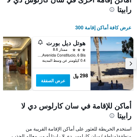
رابيتا
عرض كافة أماكن إقامة 300
هوتل ديل بورت
3 نجوم
ممتاز 8.6
Avenida Constitucio, 6 Bis, سان كارلوس دي لا رابيتا, كاتالونيا, أسبانيا
0.4 كيلومتر عن وسط المدينة
298 ﷼
عرض الصفقة
أماكن للإقامة في سان كارلوس دي لا
رابيتا
استخدم الخريطة للعثور على أماكن الإقامة القريبة من
منطقة(مناطق) سان كارلوس دي لا رابيتا أو من معالم الجذب