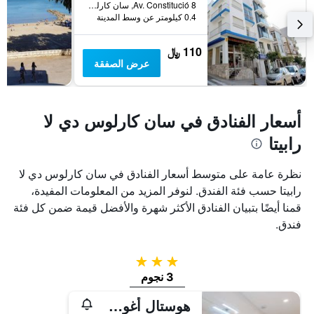
3
يعرض
Av. Constitució 8, سان كارلوس دي لا رابيتا, كاتالونيا, أسبانيا
0.4 كيلومتر عن وسط المدينة
أيام
متوسط
سعر
غرفة
110 ﷼
عرض الصفقة
أسعار الفنادق في سان كارلوس دي لا
رابيتا
نظرة عامة على متوسط أسعار الفنادق في سان كارلوس دي لا
رابيتا حسب فئة الفندق. لنوفر المزيد من المعلومات المفيدة،
قمنا أيضًا بتبيان الفنادق الأكثر شهرة والأفضل قيمة ضمن كل فئة
فندق.
3 نجوم
3 نجوم
هوستال أغوستي