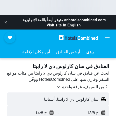
ar.hotelscombined.com
متوفر أيضاً باللغة الإنجليزية.
Visit site in English
رؤى
أرخص الفنادق
أين مكان الإقامة
الفنادق في سان كارلوس دي لا رابيتا
ابحث عن فنادق في سان كارلوس دي لا رابيتا من مئات مواقع
السفر وقارن بينها على HotelsCombined ووفّر.
2 من الضيوف، غرفة واحدة
سان كارلوس دي لا رابيتا، أسبانيا
خ 13/8
-
ج 14/8