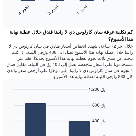
0
يتضمن
التالي
ن
م
ن
ة
ن
م
المخطط
متوسط
3
ج
و
1
ج
م
4
ج
و
التالي
End
سعر
1
of
الغرفة
interactive
محور
هذه
chart
Y
كم تكلفة غرفة سان كارلوس دي لا رابيتا فندق خلال عطلة نهاية
الليلة
الذي
الذي
هذا الأسبوع؟
يعرض
عُثر
خلال آخر 72 ساعة، شهدنا انخفاض أسعار فنادق في سان كارلوس دي لا
متوسط
عليه
رابيتا خلال عطلة نهاية هذا الأسبوع تصل إلى 408 ﷼في الليلة. إذا كنت
سعر
خلال
تبحث عن فندق ثلاث نجوم لعطلة نهاية هذا الأسبوع تحديدًا، فقد عثر
غرفة
آخر
مستخدمونا على أسعار منخفضة تصل إلى 408 ﷼ في الليلة. مقابل فندق
3
4 نجوم في سان كارلوس دي لا رابيتا، عُثر مؤخرًا على أرخص سعر والذي
أيام
كان 863 ﷼في الليلة لعطلة نهاية هذا الأسبوع.
مع
التصنيف
1,200 ﷼
حسب
النجوم
Bar
Chart
graphic.
يتضمن
chart
800 ﷼
with
المخطط
2
1
bars.
محور
400 ﷼
X
يعرض
التي
المخطط
تعرض