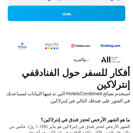
بحث
...والمزيد
أفكار للسفر حول الفنادقفي
إنترلاكين
استخدم نصائح HotelsCombined التي تدعمها البيانات لمساعدتك
في العثور على فندقك التالي في إنترلاكين.
ما هو الشهر الأرخص لحجز فندق في إنترلاكين؟
الشهر الأرخص لحجز فندق في إنترلاكين هو يناير (1,155 ﷼). عكس من
ذلك، فإن الشهر الأكثر تكلفة للإقامة في إنترلاكين هو أغسطس