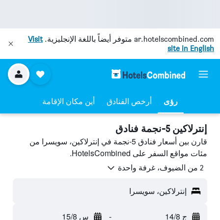
ar.hotelscombined.com
متوفر أيضاً باللغة الإنجليزية.
Visit
site in English
رؤى
أرخص الفنادق
أين مكان الإقامة
إنترلاكين 5-نجمة فنادق
قارن بين أسعار فنادق 5-نجمة في إنترلاكين، سويسرا من
مئات مواقع السفر على HotelsCombined.
2 من الضيوف، غرفة واحدة
إنترلاكين، سويسرا
ج 14/8
-
س 15/8