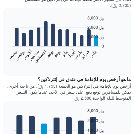
(2,705 ﷼).
3,000 ﷼
Bar
Chart
2,000 ﷼
graphic.
chart
with
1,000 ﷼
12
bars.
0
فبراير
مايو
أغسطس
نوفمبر
يناير
أبريل
يوليو
أكتوبر
مارس
يونيو
سبتمبر
ديسمبر
يعرض
المخطط
End
of
التالي
interactive
متوسط
chart
سعر
ما هو أرخص يوم للإقامة في فندق في إنترلاكين؟
غرفة
أرخص يوم للإقامة في إنترلاكين هو الجمعة (1,753 ﷼). من ناحية أخرى،
كل
يمكن للمسافرين توقع دفع أعلى سعر في الأحد، عندما يكون السعر
شهر
المتوسط لليلة الواحدة 2,588 ﷼.
يتضمن
المخطط
3,000 ﷼
1
Bar
محور
Chart
2,000 ﷼
graphic.
chart
X
with
الذي
1,000 ﷼
7