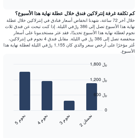
الغرفة
interactive
1
هذه
chart
محور
كم تكلفة غرفة إنترلاكين فندق خلال عطلة نهاية هذا الأسبوع؟
الليلة
Y
الذي
خلال آخر 72 ساعة، شهدنا انخفاض أسعار فنادق في إنترلاكين خلال عطلة
الذي
عُثر
نهاية هذا الأسبوع تصل إلى 386 ﷼في الليلة. إذا كنت تبحث عن فندق ثلاث
يعرض
عليه
نجوم لعطلة نهاية هذا الأسبوع تحديدًا، فقد عثر مستخدمونا على أسعار
متوسط
خلال
منخفضة تصل إلى 386 ﷼ في الليلة. مقابل فندق 4 نجوم في إنترلاكين،
سعر
آخر
عُثر مؤخرًا على أرخص سعر والذي كان 1,155 ﷼في الليلة لعطلة نهاية هذا
غرفة
3
الأسبوع.
أيام
مع
1,800 ﷼
التصنيف
Bar
حسب
Chart
graphic.
chart
النجوم
1,200 ﷼
with
يتضمن
4
المخطط
bars.
600 ﷼
1
محور
يعرض
X
المخطط
0
التي
التالي
ن
ن
ن
م
ن
م
ن
م
تعرض
متوسط
3
ج
و
4
ج
و
5
ج
و
2
ج
م
ت
ا
فئات
End
سعر
of
الفنادق
الغرفة
interactive
بالنجوم.
خلال
chart