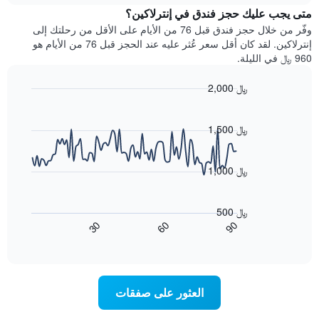
يتضمن
متى يجب عليك حجز فندق في إنترلاكين؟
عطلة
المخطط
نهاية
وفّر من خلال حجز فندق قبل 76 من الأيام على الأقل من رحلتك إلى
1
هذا
إنترلاكين. لقد كان أقل سعر عُثر عليه عند الحجز قبل 76 من الأيام هو
محور
الأسبوع
960 ﷼ في الليلة.
Y
الذي
الذي
عُثر
2,000 ﷼
يعرض
عليه
متوسط
Line
Chart
خلال
graphic.
chart
سعر
آخر
with
1,500 ﷼
الغرفة
3
90
هذه
أيام
data
الليلة
points.
مع
1,000 ﷼
الذي
التصنيف
عُثر
حسب
يعرض
عليه
النجوم
المخطط
500 ﷼
خلال
التالي
يتضمن
60
90
30
آخر
كيفية
المخطط
End
3
of
1
تغير
interactive
أيام
سعر
محور
chart
X
غرفة
عند
الذي
العثور على صفقات
يعرض
اقتراب
تاريخ
فئات