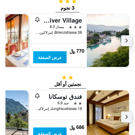
3 نجوم
3 نجوم
The River Village
3 نجوم
ممتاز 8.3
Brienzstrasse 38, إنترلاكين, كانتون برن, سويسرا
770 ﷼
عرض الصفقة
2 نجمتين
نجمتين أو أقل
فندق توسكانا
2 نجمتين
جيد 6.9
Jungfraustrasse 19, إنترلاكين, كانتون برن, سويسرا
686 ﷼
عرض الصفقة