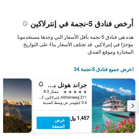
الإقامة
الفنادق
يتضمن
بالنجوم.
يتضمن
المخطط
1
المخطط
أرخص فنادق 5-نجمة في إنترلاكين
1
محور
X
محور
هذه هي فنادق 5-نجمة بأقل الأسعار التي وجدها مستخدمونا
Y
الذي
الذي
يعرض
مؤخرًا في إنترلاكين. قد تختلف الأسعار بناءً على التواريخ
عدد
يعرض
المختارة وموقع الفندق.
الأيام
متوسط
قبل
سعر
غرفة
الإقامة
اعرض جميع فنادق 5-نجمة 34
في
يتضمن
عطلة
المخطط
جراند هوتل بو ريفاج إنترليكين
نهاية
التالي
1
هذا
5 نجوم
ممتاز 8.3
محور
الأسبوع
Höhenweg 211, إنترلاكين, كانتون برن, سويسرا
Y
خلال
0.4 كيلومتر عن وسط المدينة
آخر
الذي
3
يعرض
1,457 ﷼
عرض
أيام
متوسط
الصفقة
سعر
غرفة