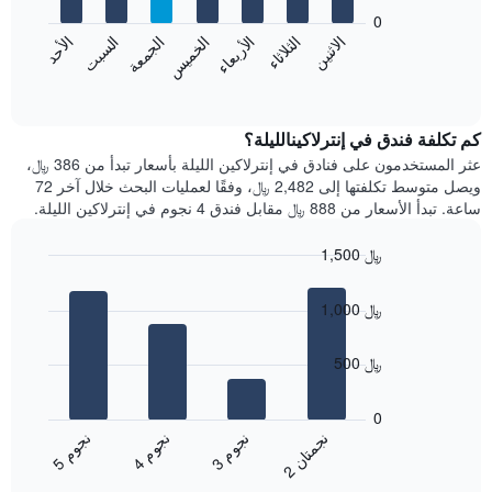
يعرض
bars.
0
الشهور.
الاثنين
الخميس
الأحد
الأربعاء
السبت
الثلاثاء
الجمعة
يتضمن
يعرض
المخطط
المخطط
End
التالي
of
التالي
interactive
1
متوسط
chart
محور
سعر
كم تكلفة فندق في إنترلاكينالليلة؟
Y
غرفة
عثر المستخدمون على فنادق في إنترلاكين الليلة بأسعار تبدأ من 386 ﷼،
الذي
كل
ويصل متوسط تكلفتها إلى 2,482 ﷼، وفقًا لعمليات البحث خلال آخر 72
يعرض
يوم
ساعة. تبدأ الأسعار من 888 ﷼ مقابل فندق 4 نجوم في إنترلاكين الليلة.
متوسط
في
سعر
الأسبوع
1,500 ﷼
غرفة
يتضمن
Bar
المخطط
Chart
graphic.
chart
1
1,000 ﷼
with
محور
4
X
bars.
500 ﷼
الذي
يعرض
يعرض
أيام
المخطط
0
الأسبوع.
التالي
ن
ن
ن
م
ن
م
ن
م
يتضمن
متوسط
3
ج
و
4
ج
و
5
ج
و
2
ج
م
ت
ا
المخطط
End
سعر
of
التالي