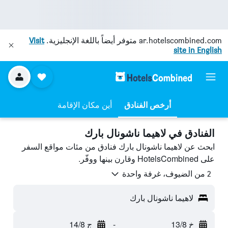
ar.hotelscombined.com
متوفر أيضاً باللغة الإنجليزية.
Visit
site in English
أرخص الفنادق
أين مكان الإقامة
الفنادق في لاهيما ناشونال بارك
ابحث عن لاهيما ناشونال بارك فنادق من مئات مواقع السفر
على HotelsCombined وقارن بينها ووفّر.
2 من الضيوف، غرفة واحدة
لاهيما ناشونال بارك
خ 13/8
-
ج 14/8