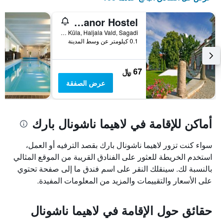
Sagadi Manor Hostel
Sagadi Küla, Haljala Vald, Sagadi, مقاطعة لآن- فيرو, أستونيا
0.1 كيلومتر عن وسط المدينة
67 ﷼
عرض الصفقة
أماكن للإقامة في لاهيما ناشونال بارك
سواء كنت تزور لاهيما ناشونال بارك بقصد الترفيه أو العمل،
استخدم الخريطة للعثور على الفنادق القريبة من الموقع المثالي
بالنسبة لك. سينقلك النقر على اسم فندق ما إلى صفحة تحتوي
على الأسعار والتقييمات والمزيد من المعلومات المفيدة.
حقائق حول الإقامة في لاهيما ناشونال