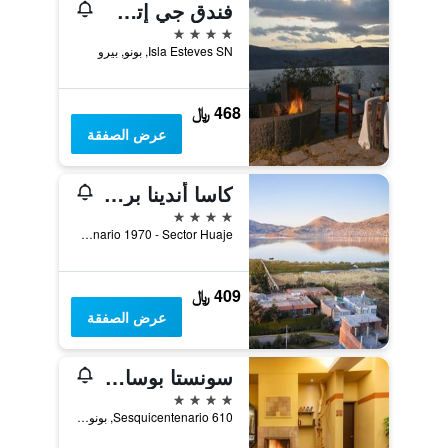
فندق جي إتش إل بحيرة لاجو تيتيكاكا
4 نجوم
Isla Esteves SN, بونو, بيرو
468 ﷼
عرض الصفقة
كاسا أندينا بريميوم بونو
4 نجوم
Av Sesquicentenario 1970 - Sector Huaje, بونو, بيرو
409 ﷼
عرض الصفقة
سونستا بوساداس ديل إنكا ليك تيتيكاكا - بونو
4 نجوم
Sesquicentenario 610, بونو, بيرو