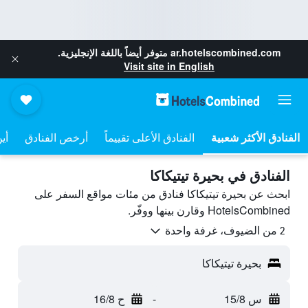
ar.hotelscombined.com
متوفر أيضاً باللغة الإنجليزية.
Visit site in English
الفنادق الأعلى تقييماً
أرخص الفنادق
أي
الفنادق في بحيرة تيتيكاكا
ابحث عن بحيرة تيتيكاكا فنادق من مئات مواقع السفر على
HotelsCombined وقارن بينها ووفّر.
2 من الضيوف، غرفة واحدة
بحيرة تيتيكاكا
س 15/8
-
ح 16/8