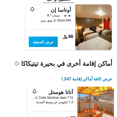
أوتاسا إن
2 نجمتين
ممتاز 8.1
jr. Deza 540, بونو, بيرو
88 ﷼
عرض الصفقة
أماكن إقامة أخرى في بحيرة تيتيكاكا
عرض كافة أماكن إقامة 1,547
أناتا هوستل
710 Calle Apolinar Jaen, لا باز, بوليفيا
1.3 كيلومتر عن وسط المدينة