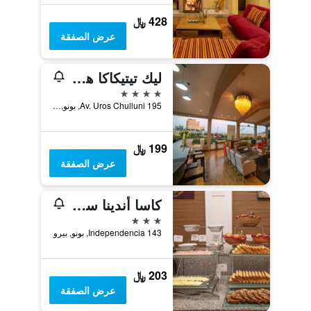
428 ﷼
عرض الصفقة
ليك تيتيكاكا هوتل
4 نجوم
Av. Uros Chulluni 195, بونو, بيرو
199 ﷼
عرض الصفقة
كاسا أندينا ستاندارد بونو
3 نجوم
Independencia 143, بونو, بيرو
203 ﷼
عرض الصفقة