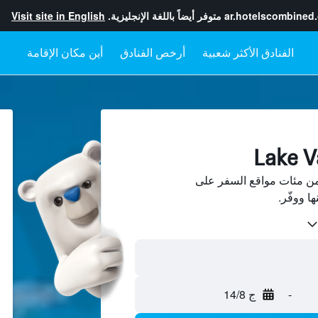
ar.hotelscombined
متوفر أيضاً باللغة الإنجليزية.
Visit site in English
أرخص الفنادق
أين مكان الإقامة
Lake  فنادق من مئات مواقع السفر على
-
ج 14/8