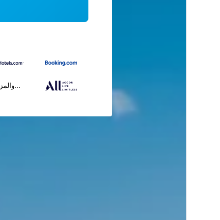
...والمز