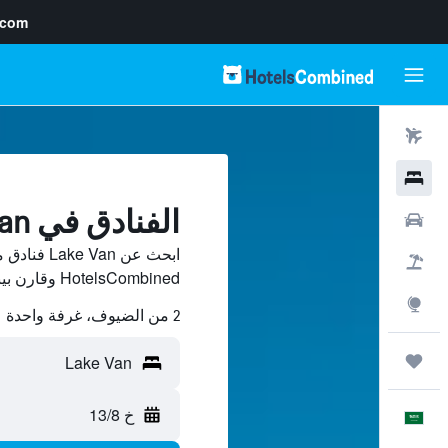
.com
رحلات طيران
فنادق
الفنادق في Lake Van
سيارات
ابحث عن Van
حزم العروض
HotelsCombined وقارن بينها ووفّر.
استكشاف
2 من الضيوف، غرفة واحدة
رحلات
خ 13/8
العَرَبِيَّة