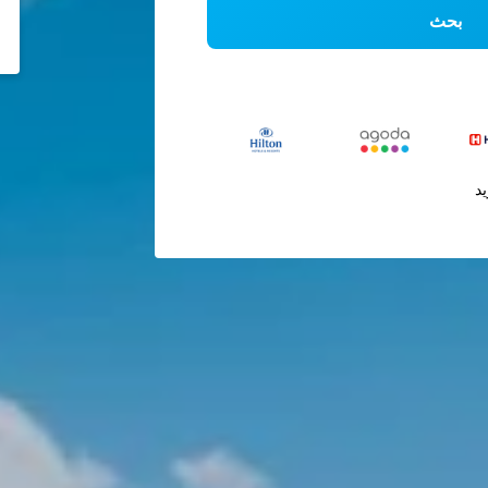
بحث
يد