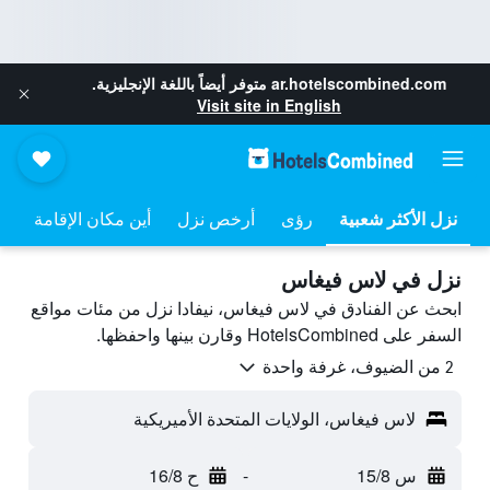
ar.hotelscombined.com
متوفر أيضاً باللغة الإنجليزية.
Visit site in English
نزل الأكثر شعبية
رؤى
أرخص نزل
أين مكان الإقامة
نزل في لاس فيغاس
ابحث عن الفنادق في لاس فيغاس، نيفادا نزل من مئات مواقع
السفر على HotelsCombined وقارن بينها واحفظها.
2 من الضيوف، غرفة واحدة
لاس فيغاس، الولايات المتحدة الأميريكية
س 15/8
-
ح 16/8