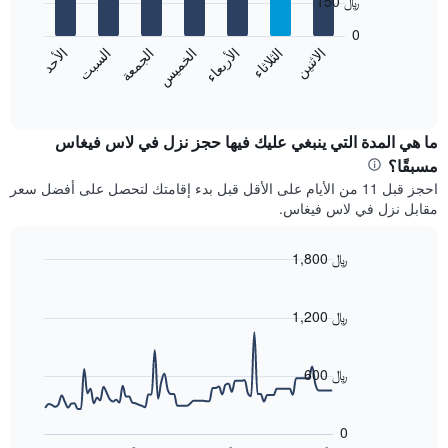
150 ﷼
7
الذي
bars.
يعرض
0
الشهور.
الاثنين
الثلاثاء
الأربعاء
الخميس
الجمعة
السبت
الأحد
يعرض
يتضمن
المخطط
End
المخطط
of
التالي
التالي
interactive
متوسط
chart
1
سعر
ما هي المدة التي ينبغي عليك فيها حجز نزل في لاس فيغاس
محور
غرفة
Y
مسبقًا؟
كل
الذي
احجز قبل 11 من الأيام على الأقل قبل بدء إقامتك لتحصل على أفضل سعر
يوم
يعرض
مقابل نزل في لاس فيغاس.
في
متوسط
الأسبوع
سعر
يتضمن
1,800 ﷼
غرفة
المخطط
Line
Chart
1
graphic.
chart
محور
with
1,200 ﷼
X
90
data
الذي
points.
يعرض
600 ﷼
أيام
يعرض
الأسبوع.
المخطط
يتضمن
0
التالي
المخطط