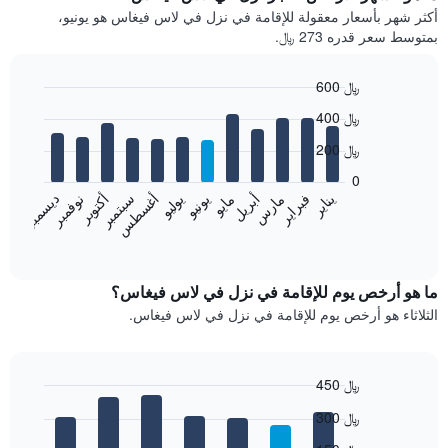
أكثر شهر بأسعار معقولة للإقامة في نزل في لاس فيغاس هو يونيو،
بمتوسط سعر قدره 273 ﷼.
600 ﷼
Bar
Chart
400 ﷼
graphic.
chart
with
200 ﷼
12
bars.
0
فبراير
مايو
أغسطس
نوفمبر
يناير
أبريل
يوليو
أكتوبر
مارس
يونيو
سبتمبر
ديسمبر
يعرض
المخطط
End
of
التالي
interactive
متوسط
chart
سعر
ما هو أرخص يوم للإقامة في نزل في لاس فيغاس؟
غرفة
الثلاثاء هو أرخص يوم للإقامة في نزل في لاس فيغاس.
كل
شهر
يتضمن
المخطط
450 ﷼
1
Bar
Chart
300 ﷼
محور
graphic.
chart
with
X