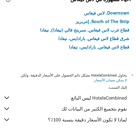
Downtown, لاس فيغاس
South of The Strip, إنتربريز
قطاع غرب لاس فيغاس, سبرينج فالي (نيفادا), نيفادا
شرق قطاع لاس فيغاس, بارادايس، نيفادا
قطاع لاس فيغاس, بارادايس، نيفادا
*
يحاول HotelsCombined بشكل دائم الحصول على الأسعار الدقيقة، ولكن
لا يمكن ضمان الأسعار
.
إليك السبب:
HotelsCombined ليس البائع
نقوم بتجميع الكثير من البيانات لك
لماذا لا تكون الأسعار دقيقة بنسبة 100٪؟