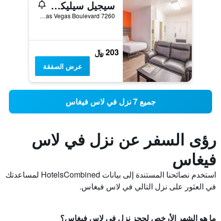
سيجيل سيليكت لاس فيجاس بوليفارد
7260 South Las Vegas Boulevard, لاس فيغاس, NV, الولايات المتحدة الأميريكية
203 ﷼
عرض الصفقة
جميع 7 نزل في لاس فيغاس
رؤى السفر عن نزل في لاس
فيغاس
استخدم نصائحنا المستندة إلى بيانات HotelsCombined لمساعدتك
في العثور على نزل التالي في لاس فيغاس.
ما هو الشهر الأرخص لحجز نزل في لاس فيغاس؟