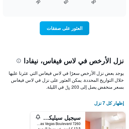
60
90
30
كيفية
End
التالي
of
تغير
1
interactive
سعر
chart
محور
غرفة
Y
عند
الذي
العثور على صفقات
اقتراب
يعرض
تاريخ
متوسط
الإقامة
سعر
يتضمن
غرفة
المخطط
1
نزل الأرخص في لاس فيغاس، نيفادا
محور
X
يوجد بعض نزل الأرخص سعرًا في لاس فيغاس التي عثرنا عليها
الذي
يعرض
خلال التواريخ المحددة. يمكن العثور على نزل في لاس فيغاس
عدد
بسعر منخفض يصل إلى 203 ﷼ في الليلة.
الأيام
قبل
الإقامة
إظهار كل 7 نزل
يتضمن
المخطط
سيجيل سيليكت لاس فيجاس بوليفارد
التالي
1
7260 South Las Vegas Boulevard, لاس فيغاس, NV, الولايات المتحدة الأميريكية
محور
13.5 كيلومتر عن وسط المدينة