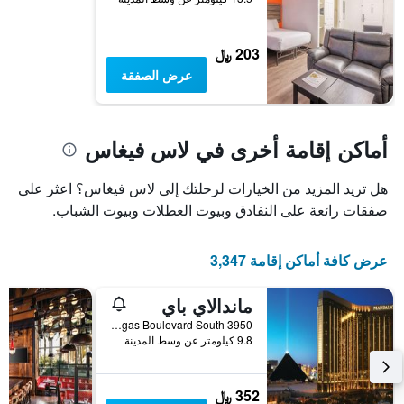
Y
الذي
يعرض
203 ﷼
متوسط
عرض الصفقة
سعر
غرفة
أماكن إقامة أخرى في لاس فيغاس
هل تريد المزيد من الخيارات لرحلتك إلى لاس فيغاس؟ اعثر على
صفقات رائعة على النفادق وبيوت العطلات وبيوت الشباب.
عرض كافة أماكن إقامة 3,347
ماندالاي باي
3950 Las Vegas Boulevard South, لاس فيغاس, NV, الولايات المتحدة الأميريكية
9.8 كيلومتر عن وسط المدينة
352 ﷼