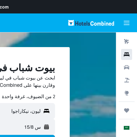
.com
رحلات طيران
فنادق
بيوت شباب في 
سيارات
ابحث عن بيوت شباب في ليون
حزم العروض
وقارن بينها على HotelsCombined ووفّر.
استكشاف
2 من الضيوف، غرفة واحدة
رحلات
س 15/8
العَرَبِيَّة