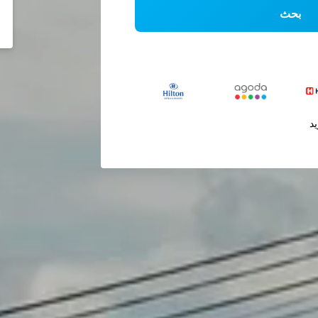
بحث
يد