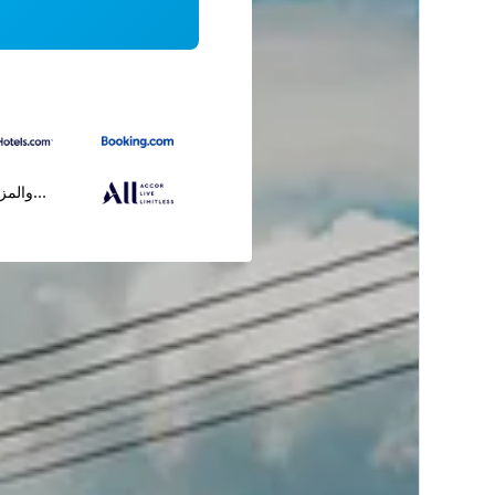
...والمز