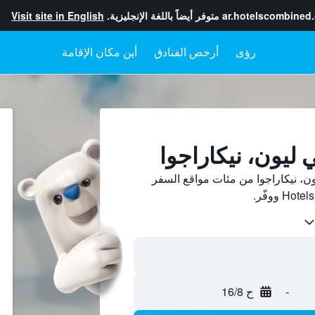
ar.hotelscombined
متوفر أيضاً باللغة الإنجليزية.
Visit site in English
رؤى
أرخص الفنادق
أين مكان الإقامة
ليون، نيكاراجوا
، نيكاراجوا من مئات مواقع السفر
-
ح 16/8