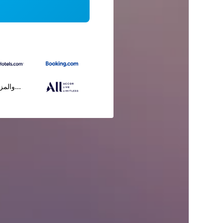
...والمز