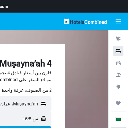
.com
رحلات طيران
فنادق
Muşayna‘ah 4-نجمة فنادق
سيارات
حزم العروض
مواقع السفر على HotelsCombined.
استكشاف
2 من الضيوف، غرفة واحدة
رحلات
س 15/8
العَرَبِيَّة