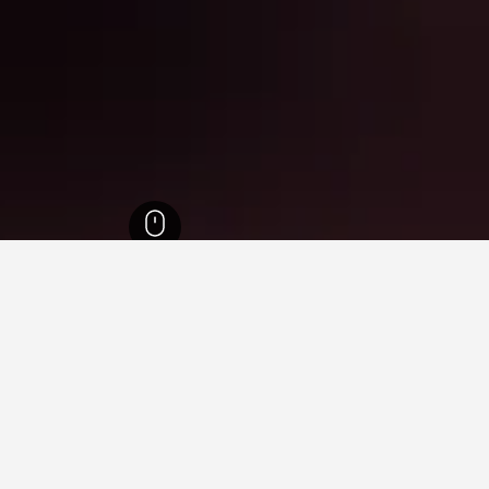
طنة
48
Muşayna‘ah
12
الفنادق 4-نجمة في Muşayna‘ah
3
 Muşayna‘ah
ما هو أرخص يوم للإقامة في فندق في Muşayna‘ah؟