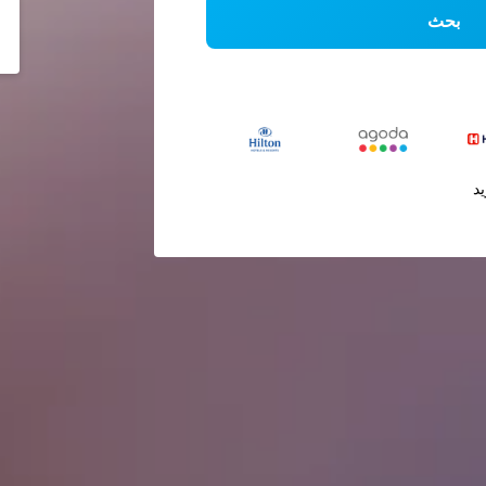
بحث
يد