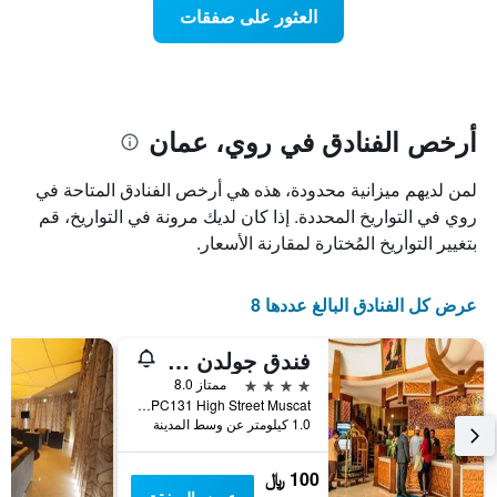
يتضمن
نهاية
العثور على صفقات
المخطط
هذا
1
الأسبوع
محور
الذي
Y
عُثر
الذي
عليه
يعرض
خلال
أرخص الفنادق في روي، عمان
متوسط
آخر
سعر
3
لمن لديهم ميزانية محدودة، هذه هي أرخص الفنادق المتاحة في
الغرفة
أيام
هذه
روي في التواريخ المحددة. إذا كان لديك مرونة في التواريخ، قم
مع
الليلة
التصنيف
بتغيير التواريخ المُختارة لمقارنة الأسعار.
الذي
حسب
عُثر
النجوم
عليه
يتضمن
عرض كل الفنادق البالغ عددها 8
خلال
المخطط
آخر
1
فندق جولدن توليب هيدينجتون روي
3
محور
أيام
4 نجوم
ممتاز 8.0
X
254PC131 High Street Muscat, روي, عمان
الذي
1.0 كيلومتر عن وسط المدينة
يعرض
فئات
الفنادق
100 ﷼
بالنجوم.