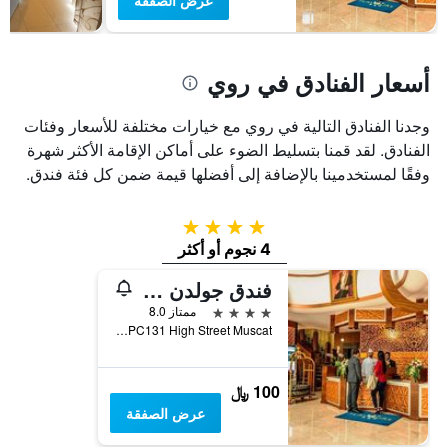
عرض الصفقة
يتضمن
المخطط
1
محور
أسعار الفنادق في روي
Y
الذي
وجدنا الفنادق التالية في روي مع خيارات مختلفة للأسعار وفئات
يعرض
متوسط
الفنادق. لقد قمنا بتسليط الضوء على أماكن الإقامة الأكثر شهرة
سعر
وفقًا لمستخدمينا بالإضافة إلى أفضلها قيمة ضمن كل فئة فندق.
غرفة
في
عطلة
4 نجوم
نهاية
4 نجوم أو أكثر
هذا
الأسبوع
فندق جولدن توليب هيدينجتون روي
خلال
4 نجوم
ممتاز 8.0
آخر
254PC131 High Street Muscat, روي, عمان
3
أيام
100 ﷼
عرض الصفقة