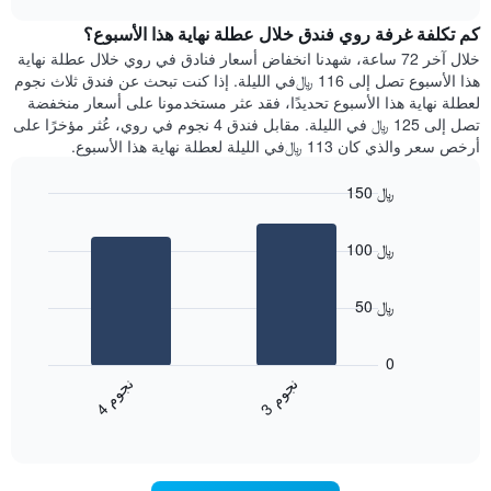
1
هذه
chart
محور
كم تكلفة غرفة روي فندق خلال عطلة نهاية هذا الأسبوع؟
الليلة
Y
الذي
خلال آخر 72 ساعة، شهدنا انخفاض أسعار فنادق في روي خلال عطلة نهاية
الذي
عُثر
هذا الأسبوع تصل إلى 116 ﷼في الليلة. إذا كنت تبحث عن فندق ثلاث نجوم
يعرض
عليه
لعطلة نهاية هذا الأسبوع تحديدًا، فقد عثر مستخدمونا على أسعار منخفضة
متوسط
خلال
تصل إلى 125 ﷼ في الليلة. مقابل فندق 4 نجوم في روي، عُثر مؤخرًا على
سعر
آخر
أرخص سعر والذي كان 113 ﷼في الليلة لعطلة نهاية هذا الأسبوع.
غرفة
3
أيام
150 ﷼
مع
Bar
Chart
التصنيف
graphic.
chart
حسب
100 ﷼
with
النجوم
2
يتضمن
bars.
المخطط
50 ﷼
1
يعرض
محور
المخطط
0
X
التالي
ن
م
ن
م
التي
متوسط
3
ج
و
4
ج
و
تعرض
End
سعر
of
فئات
الغرفة
interactive
الفنادق
خلال
chart
بالنجوم.
عطلة