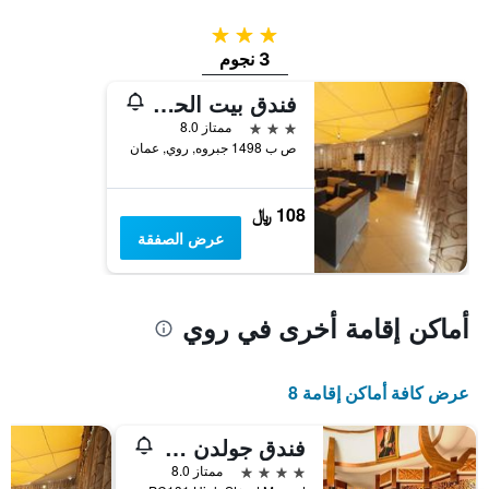
3 نجوم
3 نجوم
فندق بيت الحافة
3 نجوم
ممتاز 8.0
ص ب 1498 جبروه, روي, عمان
108 ﷼
عرض الصفقة
أماكن إقامة أخرى في روي
عرض كافة أماكن إقامة 8
فندق جولدن توليب هيدينجتون روي
4 نجوم
ممتاز 8.0