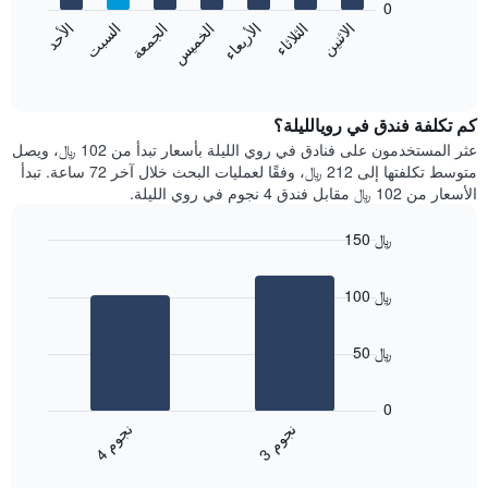
0
الشهور.
الاثنين
الثلاثاء
الأربعاء
الخميس
الجمعة
السبت
الأحد
يتضمن
يعرض
المخطط
المخطط
End
التالي
of
التالي
interactive
1
متوسط
chart
محور
سعر
كم تكلفة فندق في رويالليلة؟
Y
غرفة
عثر المستخدمون على فنادق في روي الليلة بأسعار تبدأ من 102 ﷼، ويصل
الذي
كل
متوسط تكلفتها إلى 212 ﷼، وفقًا لعمليات البحث خلال آخر 72 ساعة. تبدأ
يعرض
يوم
الأسعار من 102 ﷼ مقابل فندق 4 نجوم في روي الليلة.
متوسط
في
سعر
الأسبوع
150 ﷼
غرفة
يتضمن
Bar
المخطط
Chart
graphic.
chart
1
100 ﷼
with
محور
2
X
bars.
الذي
50 ﷼
يعرض
يعرض
أيام
المخطط
0
الأسبوع.
التالي
ن
م
ن
م
يتضمن
متوسط
3
ج
و
4
ج
و
المخطط
End
سعر
of
التالي
الغرفة
interactive