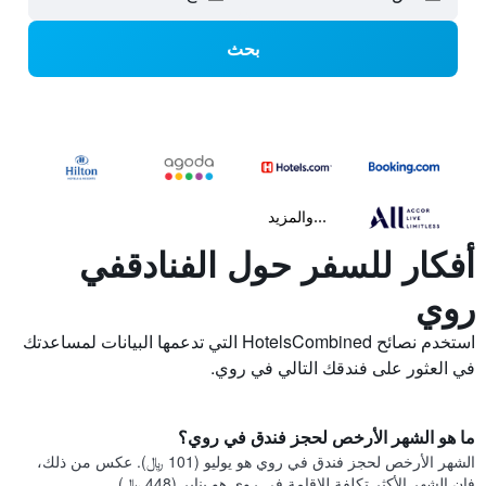
بحث
...والمزيد
أفكار للسفر حول الفنادقفي
روي
استخدم نصائح HotelsCombined التي تدعمها البيانات لمساعدتك
في العثور على فندقك التالي في روي.
ما هو الشهر الأرخص لحجز فندق في روي؟
الشهر الأرخص لحجز فندق في روي هو يوليو (101 ﷼). عكس من ذلك،
فإن الشهر الأكثر تكلفة للإقامة في روي هو يناير (448 ﷼).