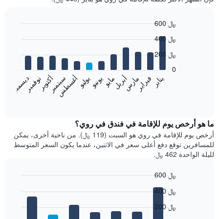
600 ﷼
Bar
Chart
400 ﷼
graphic.
chart
with
200 ﷼
12
bars.
0
فبراير
مايو
أغسطس
نوفمبر
يناير
أبريل
يوليو
أكتوبر
مارس
يونيو
سبتمبر
ديسمبر
يعرض
المخطط
End
of
التالي
interactive
متوسط
chart
سعر
ما هو أرخص يوم للإقامة في فندق في روي؟
غرفة
أرخص يوم للإقامة في روي هو السبت (119 ﷼). من ناحية أخرى، يمكن
كل
للمسافرين توقع دفع أعلى سعر في الاثنين، عندما يكون السعر المتوسط
شهر
لليلة الواحدة 462 ﷼.
يتضمن
المخطط
600 ﷼
1
Bar
محور
Chart
400 ﷼
graphic.
chart
X
with
الذي
200 ﷼
7
يعرض
bars.