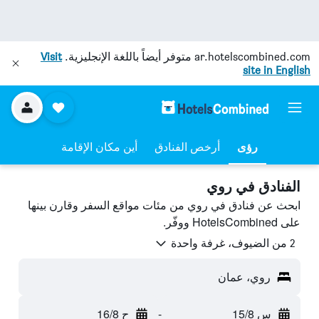
ar.hotelscombined.com
متوفر أيضاً باللغة الإنجليزية.
Visit
site in English
رؤى
أرخص الفنادق
أين مكان الإقامة
الفنادق في روي
ابحث عن فنادق في روي من مئات مواقع السفر وقارن بينها
على HotelsCombined ووفّر.
2 من الضيوف، غرفة واحدة
روي، عمان
س 15/8
-
ح 16/8