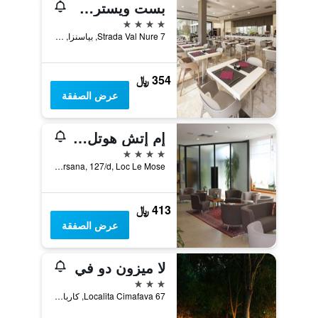
بست ويسترن بارك هوتل
4 نجوم
Strada Val Nure 7, بياسنزا, مقاطعة بياتشنزا, إيطاليا
354 ﷼
عرض الصفقة
إم إتش هوتل بياسينزا فييرا
4 نجوم
Via Caorsana, 127/d, Loc Le Mose, بياسنزا, مقاطعة بياتشنزا, إيطاليا
413 ﷼
عرض الصفقة
لا ميزون دو في
3 نجوم
Localita Cimafava 67, كاربانيتو بياشينتينو, مقاطعة بياتشنزا, إيطاليا