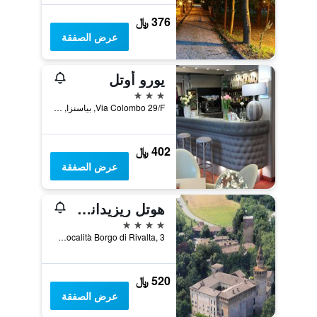
376 ﷼
عرض الصفقة
يورو أوتل
3 نجوم
Via Colombo 29/F, بياسنزا, مقاطعة بياتشنزا, إيطاليا
402 ﷼
عرض الصفقة
هوتل ريزيدانزا توري دي سان مارتينو
4 نجوم
Località Borgo di Rivalta, 3, غازولا, مقاطعة بياتشنزا, إيطاليا
520 ﷼
عرض الصفقة