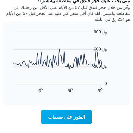
متى يجب عليك حجز فندق في مقاطعة بياتشنزا؟
Y
غرفة
وفّر من خلال حجز فندق قبل 57 من الأيام على الأقل من رحلتك إلى
الذي
كل
مقاطعة بياتشنزا. لقد كان أقل سعر عُثر عليه عند الحجز قبل 57 من الأيام
يعرض
يوم
هو 254 ﷼ في الليلة.
متوسط
في
سعر
الأسبوع
900 ﷼
غرفة
يتضمن
Line
المخطط
Chart
graphic.
chart
1
with
600 ﷼
محور
90
X
data
الذي
points.
300 ﷼
يعرض
أيام
يعرض
الأسبوع.
المخطط
0
يتضمن
التالي
90
30
60
المخطط
كيفية
End
of
التالي
تغير
interactive
1
سعر
chart
محور
غرفة
Y
عند
العثور على صفقات
الذي
اقتراب
يعرض
تاريخ
متوسط
الإقامة