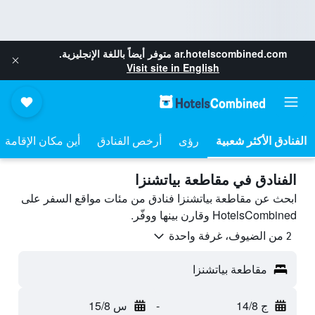
ar.hotelscombined.com
متوفر أيضاً باللغة الإنجليزية.
Visit site in English
رؤى
أرخص الفنادق
أين مكان الإقامة
الفنادق في مقاطعة بياتشنزا
ابحث عن مقاطعة بياتشنزا فنادق من مئات مواقع السفر على
HotelsCombined وقارن بينها ووفّر.
2 من الضيوف، غرفة واحدة
مقاطعة بياتشنزا
ج 14/8
-
س 15/8