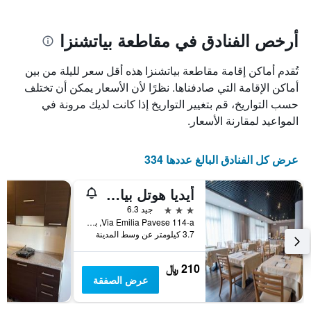
سعر
يتضمن
غرفة
المخطط
1
أرخص الفنادق في مقاطعة بياتشنزا
محور
X
تُقدم أماكن إقامة مقاطعة بياتشنزا هذه أقل سعر لليلة من بين
الذي
يعرض
أماكن الإقامة التي صادفناها. نظرًا لأن الأسعار يمكن أن تختلف
عدد
حسب التواريخ، قم بتغيير التواريخ إذا كانت لديك مرونة في
الأيام
المواعيد لمقارنة الأسعار.
قبل
الإقامة
يتضمن
عرض كل الفنادق البالغ عددها 334
المخطط
التالي
أيديا هوتل بياسينزا
1
محور
3 نجوم
جيد 6.3
Y
Via Emilia Pavese 114-a, بياسنزا, مقاطعة بياتشنزا, إيطاليا
الذي
3.7 كيلومتر عن وسط المدينة
يعرض
متوسط
210 ﷼
سعر
عرض الصفقة
غرفة