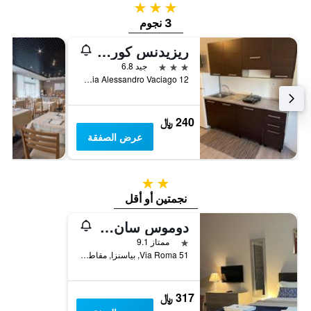
3 نجوم
3 نجوم
ريزيدنس كورسو أوروبا
3 نجوم
جيد 6.8
Via Alessandro Vaciago 12, بياسنزا, مقاطعة بياتشنزا, إيطاليا
240 ﷼
عرض الصفقة
2 نجمتين
نجمتين أو أقل
دوموس سان مارتينو
نجمة واحدة
ممتاز 9.1
Via Roma 51, بياسنزا, مقاطعة بياتشنزا, إيطاليا
317 ﷼