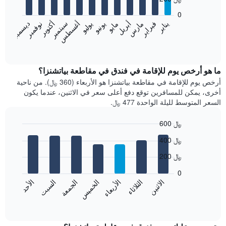
12
bars.
0
فبراير
مايو
أغسطس
نوفمبر
يناير
أبريل
يوليو
أكتوبر
مارس
يونيو
سبتمبر
ديسمبر
يعرض
المخطط
End
of
التالي
interactive
متوسط
chart
سعر
ما هو أرخص يوم للإقامة في فندق في مقاطعة بياتشنزا؟
غرفة
أرخص يوم للإقامة في مقاطعة بياتشنزا هو الأربعاء (360 ﷼). من ناحية
كل
أخرى، يمكن للمسافرين توقع دفع أعلى سعر في الاثنين، عندما يكون
شهر
السعر المتوسط لليلة الواحدة 477 ﷼.
يتضمن
المخطط
600 ﷼
1
Bar
محور
Chart
400 ﷼
graphic.
chart
X
with
الذي
200 ﷼
7
يعرض
bars.
0
الشهور.
الاثنين
الثلاثاء
الأربعاء
الخميس
الجمعة
السبت
الأحد
يتضمن
يعرض
المخطط
المخطط
End
التالي
of
التالي
interactive
1
متوسط
chart
محور
سعر